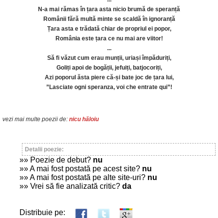
N-a mai rămas în țara asta nicio brumă de speranță
Românii fără multă minte se scaldă în ignoranță
Țara asta e trădată chiar de propriul ei popor,
România este țara ce nu mai are viitor!
...
Să fi văzut cum erau munții, uriași împăduriți,
Goliți apoi de bogății, jefuiți, batjocoriți,
Azi poporul ăsta piere că-și bate joc de țara lui,
”Lasciate ogni speranza, voi che entrate qui”!
vezi mai multe poezii de:
nicu hăloiu
Detalii poezie:
»» Poezie de debut?
nu
»» A mai fost postată pe acest site?
nu
»» A mai fost postată pe alte site-uri?
nu
»» Vrei să fie analizată critic?
da
Distribuie pe: