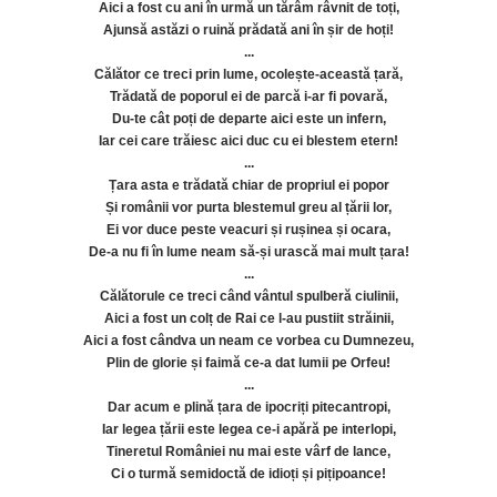
Aici a fost cu ani în urmă un tărâm râvnit de toți,
Ajunsă astăzi o ruină prădată ani în șir de hoți!
...
Călător ce treci prin lume, ocolește-această țară,
Trădată de poporul ei de parcă i-ar fi povară,
Du-te cât poți de departe aici este un infern,
Iar cei care trăiesc aici duc cu ei blestem etern!
...
Țara asta e trădată chiar de propriul ei popor
Și românii vor purta blestemul greu al țării lor,
Ei vor duce peste veacuri și rușinea și ocara,
De-a nu fi în lume neam să-și urască mai mult țara!
...
Călătorule ce treci când vântul spulberă ciulinii,
Aici a fost un colț de Rai ce l-au pustiit străinii,
Aici a fost cândva un neam ce vorbea cu Dumnezeu,
Plin de glorie și faimă ce-a dat lumii pe Orfeu!
...
Dar acum e plină țara de ipocriți pitecantropi,
Iar legea țării este legea ce-i apără pe interlopi,
Tineretul României nu mai este vârf de lance,
Ci o turmă semidoctă de idioți și pițipoance!
...