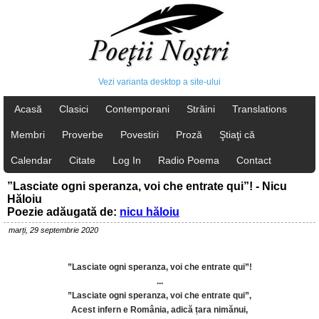
Vezi varianta desktop a site-ului
Acasă
Clasici
Contemporani
Străini
Translations
Membri
Proverbe
Povestiri
Proză
Ştiaţi că
Calendar
Citate
Log In
Radio Poema
Contact
”Lasciate ogni speranza, voi che entrate qui”! - Nicu
Hăloiu
Poezie adăugată de:
nicu hăloiu
marți, 29 septembrie 2020
”Lasciate ogni speranza, voi che entrate qui”!
...
”Lasciate ogni speranza, voi che entrate qui”,
Acest infern e România, adică țara nimănui,