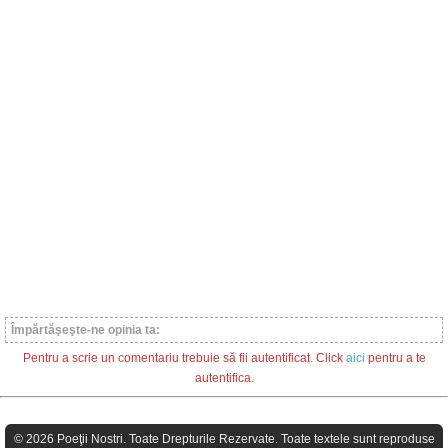
Împărtăşeşte-ne opinia ta:
Pentru a scrie un comentariu trebuie să fii autentificat. Click
aici
pentru a te
autentifica.
© 2026 Poeţii Nostri. Toate Drepturile Rezervate. Toate textele sunt reproduse