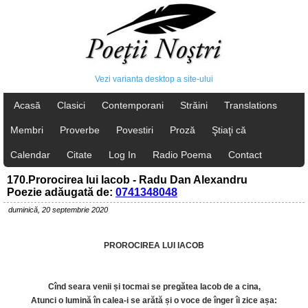
Vezi varianta desktop a site-ului
Acasă
Clasici
Contemporani
Străini
Translations
Membri
Proverbe
Povestiri
Proză
Ştiaţi că
Calendar
Citate
Log In
Radio Poema
Contact
170.Prorocirea lui Iacob - Radu Dan Alexandru
Poezie adăugată de:
0741348048
duminică, 20 septembrie 2020
PROROCIREA LUI IACOB
Cînd seara venii și tocmai se pregătea Iacob de a cina,
Atunci o lumină în calea-i se arătă și o voce de înger îi zice așa: