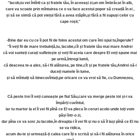
''Iacob,tu vei întînli ca și fratele tău, în aceeași zi,un om îmbrăcat în alb,
care va scoate prin mîntuirea ce o va face acestui popor să creadă în ei ,
și să se simtă că pot viețui fără a avea stăpîn,și fără a fii supuși celor cu
cape roșii,''
-Bine dar eu cu ce îi pot fii de folos acestui om care îmi spui tu,îngerule?
''Îi veți fii de mare trebuință,tu, Iacobe,cît și fratele tău mai mare Andrei
că voi sunteți curați sufletește și veți fii aceia care despre El veți spune mai
pe urmă,întregi lumii,
că deaceea te-a ales, să-i fii alăturea, pe tine,cît și pe fratele tău,Andrei să-i
duceți numele în lume,
și să mîntuiți să binecuvîntați,pe oricare ce va vroi să fie, cu Dumnezeu,
Că peste trei îl veți cunoaște pe fiul Său,care va merge peste tot și-i va
împărți cuvîntul,
iar tu martor la el îi vei fii pînă ce El va pleca în ceruri acolo unde toți vom
păși într-o zi,
dar pîna ce va sosi ,tu Iacobe,în dreapta-i îi vei fii și nu o să îl lași pînă ce El nu
se va ridica,
acum du-te și urmează-ți calea care îți e scrisă și să-i fii alăturea în orice