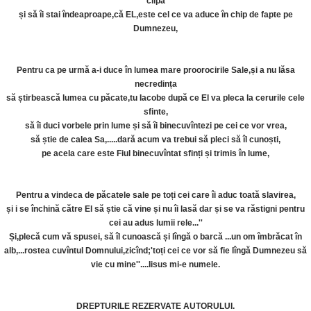
clipă
și să îi stai îndeaproape,că EL,este cel ce va aduce în chip de fapte pe
Dumnezeu,
Pentru ca pe urmă a-i duce în lumea mare proorocirile Sale,și a nu lăsa
necredința
să știrbească lumea cu păcate,tu Iacobe după ce El va pleca la cerurile cele
sfinte,
să îi duci vorbele prin lume și să îi binecuvîntezi pe cei ce vor vrea,
să știe de calea Sa,.....dară acum va trebui să pleci să îl cunoști,
pe acela care este Fiul binecuvîntat sfinți și trimis în lume,
Pentru a vindeca de păcatele sale pe toți cei care îi aduc toată slavirea,
și i se închină către El să știe că vine și nu îi lasă dar și se va răstigni pentru
cei au adus lumii rele...''
Și,plecă cum vă spusei, să îl cunoască și lîngă o barcă ...un om îmbrăcat în
alb,...rostea cuvîntul Domnului,zicînd;'toți cei ce vor să fie lîngă Dumnezeu să
vie cu mine''....Iisus mi-e numele.
DREPTURILE REZERVATE AUTORULUI.