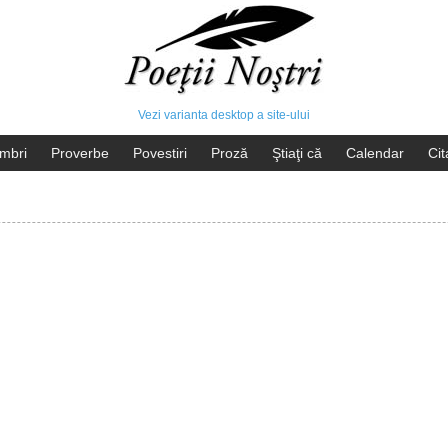
Vezi varianta desktop a site-ului
mbri
Proverbe
Povestiri
Proză
Ştiaţi că
Calendar
Cit