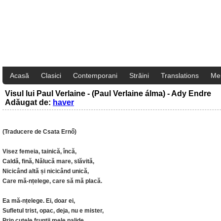
Acasă
Clasici
Contemporani
Străini
Translations
Me
Visul lui Paul Verlaine - (Paul Verlaine álma) - Ady Endre
Adăugat de:
haver
(Traducere de Csata Ernő)
Visez femeia, tainică, încă,
Caldă, fină, Nălucă mare, slăvită,
Nicicând altă și nicicând unică,
Care mă-nțelege, care să mă placă.
Ea mă-nțelege. Ei, doar ei,
Sufletul trist, opac, deja, nu e mister,
Prin cutele frunții mele palide