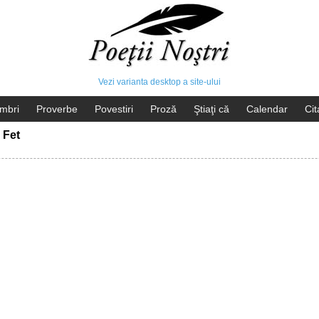
Vezi varianta desktop a site-ului
mbri
Proverbe
Povestiri
Proză
Ştiaţi că
Calendar
Cit
 Fet