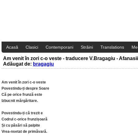
Acasă
Clasici
Contemporani
Străini
Translations
Me
Am venit în zori c-o veste - traducere V.Bragagiu - Afanasii
Adăugat de:
bragagiu
Am venit în zori c-o veste
Povestindu-ți despre Soare
Că pe orice frunză este
Izbucnit mărgăritare.
Povestindu-ți că trezit e
Codrul c-orice frunzișoară
Și cu păsări să palpite
Vrea-nsetat de primăvară.