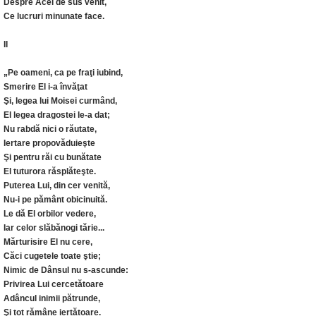
Despre Acel de sus venit,
Ce lucruri minunate face.
II
„Pe oameni, ca pe fraţi iubind,
Smerire El i-a învăţat
Şi, legea lui Moisei curmând,
El legea dragostei le-a dat;
Nu rabdă nici o răutate,
Iertare propovăduieşte
Şi pentru răi cu bunătate
El tuturora răsplăteşte.
Puterea Lui, din cer venită,
Nu-i pe pământ obicinuită.
Le dă El orbilor vedere,
Iar celor slăbănogi tărie...
Mărturisire El nu cere,
Căci cugetele toate ştie;
Nimic de Dânsul nu s-ascunde:
Privirea Lui cercetătoare
Adâncul inimii pătrunde,
Şi tot rămâne iertătoare.