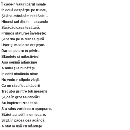
Îi cade-n valuri părul moale
În două despărţiri pe frunte,
Şi lâna-mbrăcămintei Sale --
Hitonul cel din in — ascunde
Sărăcăcioasa ţesătură,
Frumos statura-i înveleşte;
Şi barba pe la dulcea gură
Uşor şi moale se creţeşte.
Dar ce putere în privire,
Blândeţe şi milostivire!
Aşa senină adâncime
A milei şi a bunătăţii
În ochii nimănuia nime
Nu vede-n clipele vieţii.
Ca un răsuflet al tăcerii
Trecut-a printre toţi mesenii
Şi, ca în groaza-nfiorării,
Au împietrit izraeltenii;
S-a stins vorbirea-n aşteptare,
Stătut-au toţi în nemişcare.
Şi El, în pacea cea adâncă,
A stat la uşă cu blândeţe