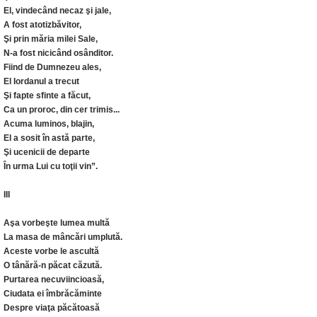
El, vindecând necaz şi jale,
A fost atotizbăvitor,
Şi prin măria milei Sale,
N-a fost nicicând osânditor.
Fiind de Dumnezeu ales,
El Iordanul a trecut
Şi fapte sfinte a făcut,
Ca un proroc, din cer trimis...
Acuma luminos, blajin,
El a sosit în astă parte,
Şi ucenicii de departe
În urma Lui cu toţii vin”.
III
Aşa vorbeşte lumea multă
La masa de mâncări umplută.
Aceste vorbe le ascultă
O tânără-n păcat căzută.
Purtarea necuviincioasă,
Ciudata ei îmbrăcăminte
Despre viaţa păcătoasă