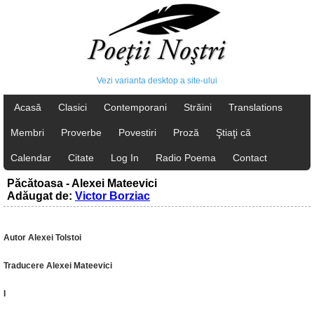
Vezi varianta desktop a site-ului
Acasă
Clasici
Contemporani
Străini
Translations
Membri
Proverbe
Povestiri
Proză
Ştiaţi că
Calendar
Citate
Log In
Radio Poema
Contact
Păcătoasa - Alexei Mateevici
Adăugat de:
Victor Borziac
Autor Alexei Tolstoi
Traducere Alexei Mateevici
I