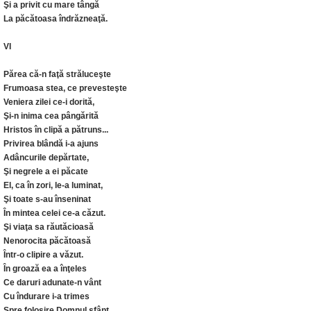
Şi a privit cu mare tângă
La păcătoasa îndrăzneaţă.
VI
Părea că-n faţă străluceşte
Frumoasa stea, ce prevesteşte
Veniera zilei ce-i dorită,
Şi-n inima cea pângărită
Hristos în clipă a pătruns...
Privirea blândă i-a ajuns
Adâncurile depărtate,
Şi negrele a ei păcate
El, ca în zori, le-a luminat,
Şi toate s-au înseninat
În mintea celei ce-a căzut.
Şi viaţa sa răutăcioasă
Nenorocita păcătoasă
Într-o clipire a văzut.
În groază ea a înţeles
Ce daruri adunate-n vânt
Cu îndurare i-a trimes
Spre folosire Domnul sfânt,