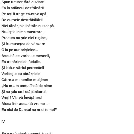
Spun tuturor fără cuvinte.
Ea în adâncul desfrânării
Pe toţi îi trage ca-ntr-o apă;
De cursele destrăbălării
Nici tânăr, nici bătrân nu scapă.
Nu-i ştie inima mustrare,
Precum nu ştie nici ruşine,
Şi frumuseţea de vânzare
O ia pe aur orişicine...
Ascultă ce vorbesc mesenii,
Ea tresărind de fudulie.
Şi iată-n vârful petrecănii
Vorbeşte cu obrăznicie
Către-a mesenilor mulţime:
„Nu m-am temut încă de nime
Şi nu ştiu ce-i stăpânitorul;
Vreţi? Vie-vă Învăţătorul
Aicea într-această vreme --
Eu nici de Dânsul nu m-oi teme!”
IV
Se varsă vinul; zgomot, tunet,