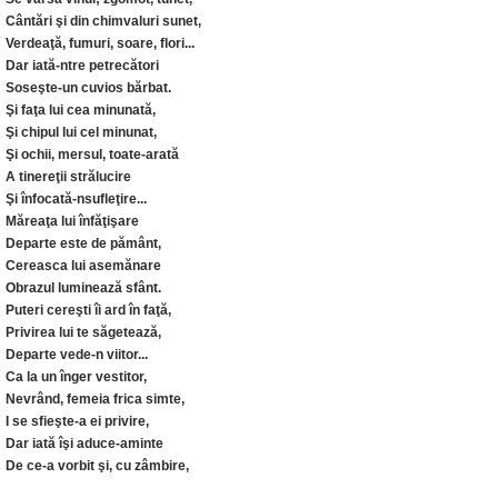
Cântări şi din chimvaluri sunet,
Verdeaţă, fumuri, soare, flori...
Dar iată-ntre petrecători
Soseşte-un cuvios bărbat.
Şi faţa lui cea minunată,
Şi chipul lui cel minunat,
Şi ochii, mersul, toate-arată
A tinereţii strălucire
Şi înfocată-nsufleţire...
Măreaţa lui înfăţişare
Departe este de pământ,
Cereasca lui asemănare
Obrazul luminează sfânt.
Puteri cereşti îi ard în faţă,
Privirea lui te săgetează,
Departe vede-n viitor...
Ca la un înger vestitor,
Nevrând, femeia frica simte,
I se sfieşte-a ei privire,
Dar iată îşi aduce-aminte
De ce-a vorbit şi, cu zâmbire,