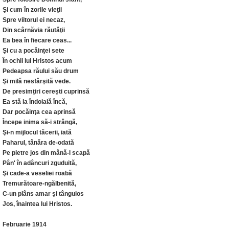
Şi cum în zorile vieţii
Spre viitorul ei necaz,
Din scârnăvia răutăţii
Ea bea în fiecare ceas...
Şi cu a pocăinţei sete
În ochii lui Hristos acum
Pedeapsa răului său drum
Şi milă nesfârşită vede.
De presimţiri cereşti cuprinsă
Ea stă la îndoială încă,
Dar pocăinţa cea aprinsă
Începe inima să-i strângă,
Şi-n mijlocul tăcerii, iată
Paharul, tânăra de-odată
Pe pietre jos din mână-l scapă
Pân' în adâncuri zguduită,
Şi cade-a veseliei roabă
Tremurătoare-ngălbenită,
C-un plâns amar şi tânguios
Jos, înaintea lui Hristos.
Februarie 1914