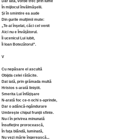
Dar iată, vorbe trec prin lume
În mijlocul învălmăşelii.
Şi în smintire ea aude
Din gurile mulţimii mute:
„Te-ai înşelat, căci cel venit
Aici nu e Învăţătorul.
Îi ucenicul Lui iubit,
Îi Ioan Botezătorul”.
V
Cu nepăsare el ascultă
Obijda celei rătăcite.
Dat iată, prin grămada multă
Hristos s-arată liniştit.
Smerita Lui înfăţişare
N-arată foc ce-n ochi s-aprinde,
Dar o adâncă-ngândurare
Umbreşte chipul frunţii sfinte.
Nu-i în privirea minunată
Însufleţire prorocească,
În faţa blândă, luminată,
Nu vezi mărie îngerească...