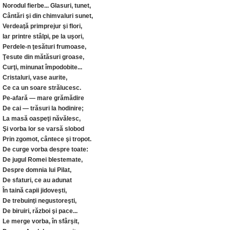
Norodul fierbe... Glasuri, tunet,
Cântări şi din chimvaluri sunet,
Verdeaţă primprejur şi flori,
Iar printre stâlpi, pe la uşori,
Perdele-n ţesături frumoase,
Ţesute din mătăsuri groase,
Curţi, minunat împodobite...
Cristaluri, vase aurite,
Ce ca un soare strălucesc.
Pe-afară — mare grămădire
De cai — trăsuri la hodinire;
La masă oaspeţi năvălesc,
Şi vorba lor se varsă slobod
Prin zgomot, cântece şi tropot.
De curge vorba despre toate:
De jugul Romei blestemate,
Despre domnia lui Pilat,
De sfaturi, ce au adunat
În taină capii jidoveşti,
De trebuinţi negustoreşti,
De biruiri, război şi pace...
Le merge vorba, în sfârşit,