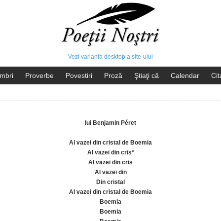
Vezi varianta desktop a site-ului
mbri
Proverbe
Povestiri
Proză
Ştiaţi că
Calendar
Cit
lui Benjamin Péret
Al vazei din cristal de Boemia
Al vazei din cris*
Al vazei din cris
Al vazei din
Din cristal
Al vazei din cristal de Boemia
Boemia
Boemia