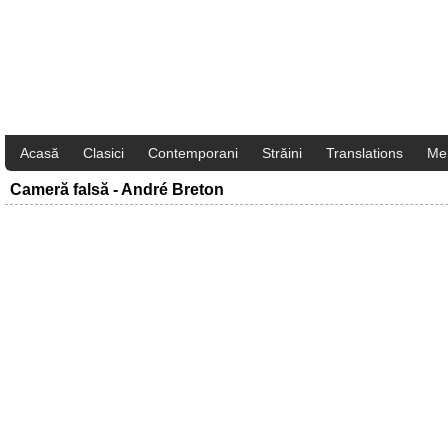
Acasă
Clasici
Contemporani
Străini
Translations
Me
Cameră falsă - André Breton