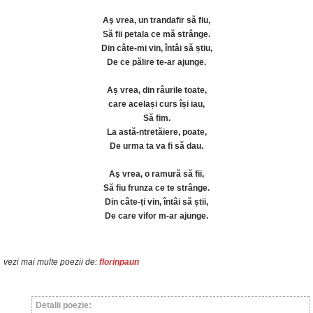
Aş vrea, un trandafir să fiu,
Să fii petala ce mă strânge.
Din câte-mi vin, întâi să știu,
De ce pălire te-ar ajunge.
Aș vrea, din râurile toate,
care același curs își iau,
Să fim.
La astă-ntretăiere, poate,
De urma ta va fi să dau.
Aş vrea, o ramură să fii,
Să fiu frunza ce te strânge.
Din câte-ți vin, întâi să știi,
De care vifor m-ar ajunge.
vezi mai multe poezii de:
florinpaun
Detalii poezie: