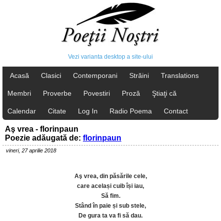
Vezi varianta desktop a site-ului
Acasă
Clasici
Contemporani
Străini
Translations
Membri
Proverbe
Povestiri
Proză
Ştiaţi că
Calendar
Citate
Log In
Radio Poema
Contact
Aş vrea - florinpaun
Poezie adăugată de:
florinpaun
vineri, 27 aprilie 2018
Aş vrea, din păsările cele,
care același cuib își iau,
Să fim.
Stând în paie și sub stele,
De gura ta va fi să dau.