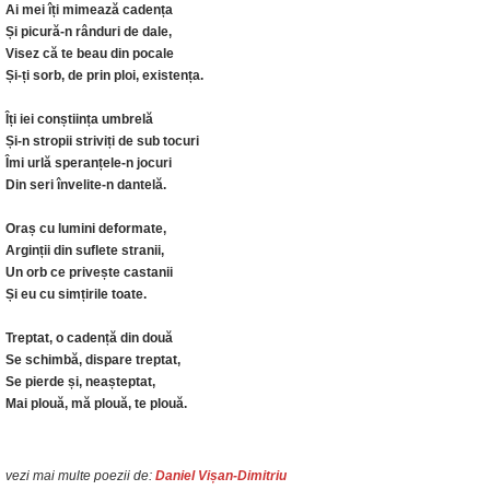
Ai mei îți mimează cadența
Și picură-n rânduri de dale,
Visez că te beau din pocale
Și-ți sorb, de prin ploi, existența.
Îți iei conștiința umbrelă
Și-n stropii striviți de sub tocuri
Îmi urlă speranțele-n jocuri
Din seri învelite-n dantelă.
Oraș cu lumini deformate,
Arginții din suflete stranii,
Un orb ce privește castanii
Și eu cu simțirile toate.
Treptat, o cadență din două
Se schimbă, dispare treptat,
Se pierde și, neașteptat,
Mai plouă, mă plouă, te plouă.
vezi mai multe poezii de:
Daniel Vișan-Dimitriu