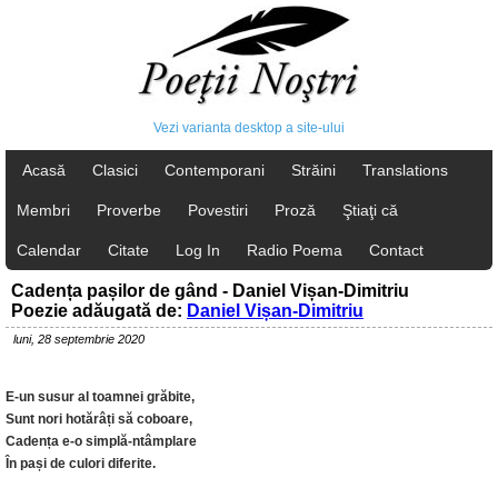
Vezi varianta desktop a site-ului
Acasă
Clasici
Contemporani
Străini
Translations
Membri
Proverbe
Povestiri
Proză
Ştiaţi că
Calendar
Citate
Log In
Radio Poema
Contact
Cadența pașilor de gând - Daniel Vișan-Dimitriu
Poezie adăugată de:
Daniel Vișan-Dimitriu
luni, 28 septembrie 2020
E-un susur al toamnei grăbite,
Sunt nori hotărâți să coboare,
Cadența e-o simplă-ntâmplare
În pași de culori diferite.