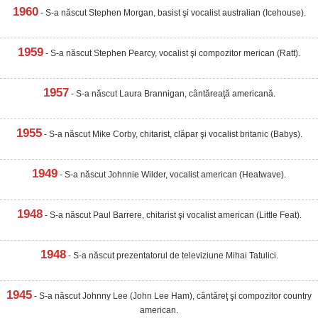
1960
- S-a născut Stephen Morgan, basist şi vocalist australian (Icehouse).
1959
- S-a născut Stephen Pearcy, vocalist şi compozitor merican (Ratt).
1957
- S-a născut Laura Brannigan, cântăreaţă americană.
1955
- S-a născut Mike Corby, chitarist, clăpar şi vocalist britanic (Babys).
1949
- S-a născut Johnnie Wilder, vocalist american (Heatwave).
1948
- S-a născut Paul Barrere, chitarist şi vocalist american (Little Feat).
1948
- S-a născut prezentatorul de televiziune Mihai Tatulici.
1945
- S-a născut Johnny Lee (John Lee Ham), cântăreţ şi compozitor country
american.