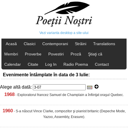
Vezi varianta desktop a site-ului
Acasă
Clasici
Contemporani
Străini
Translations
Membri
Proverbe
Povestiri
Proză
Ştiaţi că
Calendar
Citate
Log In
Radio Poema
Contact
Evenimente întâmplate în data de 3 Iulie:
Alege altă dată:
1968
- Exploratorul francez Samuel de Champlain a înfiinţat oraşul Quebec.
1960
- S-a născut Vince Clarke, compozitor şi pianist britanic (Depeche Mode,
Yazoo, Assembly, Erasure).