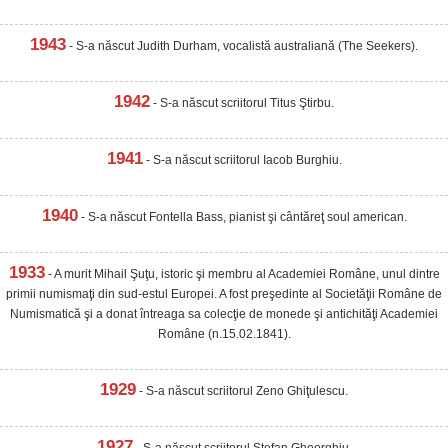
1943
- S-a născut Judith Durham, vocalistă australiană (The Seekers).
1942
- S-a născut scriitorul Titus Ştirbu.
1941
- S-a născut scriitorul Iacob Burghiu.
1940
- S-a născut Fontella Bass, pianist şi cântăreţ soul american.
1933
- A murit Mihail Şuţu, istoric şi membru al Academiei Române, unul dintre
primii numismaţi din sud-estul Europei. A fost preşedinte al Societăţii Române de
Numismatică şi a donat întreaga sa colecţie de monede şi antichităţi Academiei
Române (n.15.02.1841).
1929
- S-a născut scriitorul Zeno Ghiţulescu.
1927