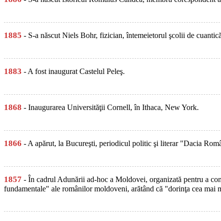
1885
- S-a născut Niels Bohr, fizician, întemeietorul şcolii de cuant
1883
- A fost inaugurat Castelul Peleş.
1868
- Inaugurarea Universităţii Cornell, în Ithaca, New York.
1866
- A apărut, la Bucureşti, periodicul politic şi literar "Dacia Rom
1857
- În cadrul Adunării ad-hoc a Moldovei, organizată pentru a consu
fundamentale" ale românilor moldoveni, arătând că "dorinţa cea mai mar