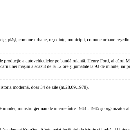
udeţe, plăşi, comune urbane, reşedinţe, municipii, comune urbane reşedinţ
de producţie a autovehiculelor pe bandă rulantă. Henry Ford, al cărui M
cării unei maşini a scăzut de la 12 ore şi jumătate la 93 de minute, iar p
n istoria modernă, doar 34 de zile (m.28.09.1978).
Himmler, ministru german de interne între 1943 - 1945 şi organizator al 
cademiei Române. A întemeiat Institutul de istorie şi limbă al Univers