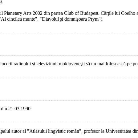
iul Planetary Arts 2002 din partea Club of Budapest. Cărţile lui Coelho 
 "Al cincilea munte", "Diavolul şi domnişoara Prym").
ducerii radioului şi televiziunii moldoveneşti să nu mai folosească pe 
i din 21.03.1990.
rincipalul autor al "Atlasului lingvistic român", profesor la Universitat