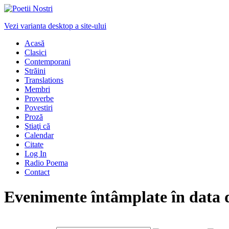
Vezi varianta desktop a site-ului
Acasă
Clasici
Contemporani
Străini
Translations
Membri
Proverbe
Povestiri
Proză
Ştiaţi că
Calendar
Citate
Log In
Radio Poema
Contact
Evenimente întâmplate în data 