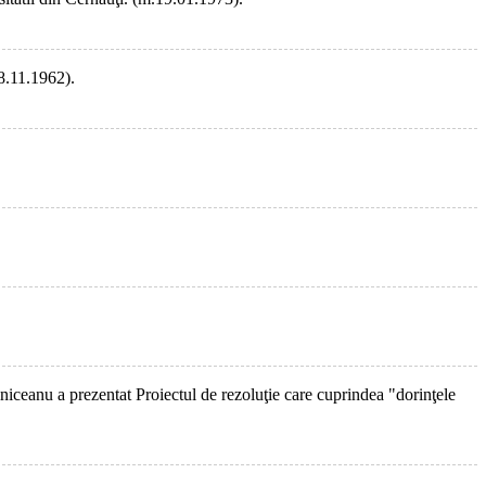
18.11.1962).
lniceanu a prezentat Proiectul de rezoluţie care cuprindea "dorinţele