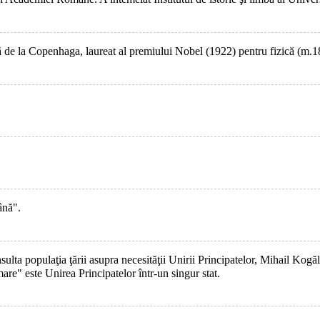
ică de la Copenhaga, laureat al premiului Nobel (1922) pentru fizică (m.
ână".
lta populaţia ţării asupra necesităţii Unirii Principatelor, Mihail Kogă
e" este Unirea Principatelor într-un singur stat.