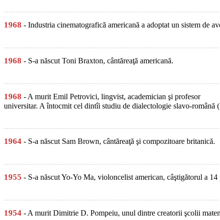
1968
- Industria cinematografică americană a adoptat un sistem de aver
1968
- S-a născut Toni Braxton, cântăreaţă americană.
1968
- A murit Emil Petrovici, lingvist, academician şi profesor
universitar. A întocmit cel dintîi studiu de dialectologie slavo-română
1964
- S-a născut Sam Brown, cântăreaţă şi compozitoare britanică.
1955
- S-a născut Yo-Yo Ma, violoncelist american, câştigătorul a 1
1954
- A murit Dimitrie D. Pompeiu, unul dintre creatorii şcolii m