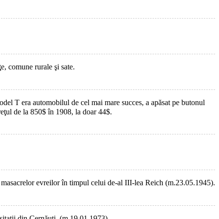
e, comune rurale şi sate.
odel T era automobilul de cel mai mare succes, a apăsat pe butonul
reţul de la 850$ în 1908, la doar 44$.
masacrelor evreilor în timpul celui de-al III-lea Reich (m.23.05.1945).
itatii din Cernăuţi. (m.19.01.1973).