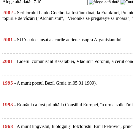
Alege altă dată:
2002
- Scriitorului Paulo Coelho i-a fost înmânat, la Frankfurt, Prem
topurile de vâzări ("Alchimistul", "Veronika se pregăteşte să moară",
2001
- SUA a declanşat atacurile aeriene asupra Afganistanului.
2001
- Liderul comunist al Basarabiei, Vladimir Voronin, a cerut con
1995
- A murit poetul Bazil Gruia (n.05.01.1909).
1993
- România a fost primită la Consiliul Europei, în urma solicitări
1968
- A murit lingvistul, filologul şi folcloristul Emil Petrovici, p