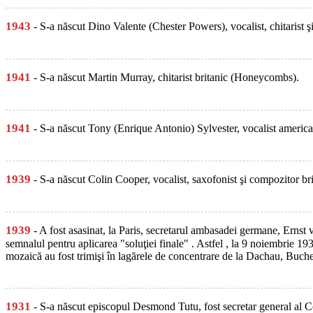
1943
- S-a născut Dino Valente (Chester Powers), vocalist, chitarist
1941
- S-a născut Martin Murray, chitarist britanic (Honeycombs).
1941
- S-a născut Tony (Enrique Antonio) Sylvester, vocalist america
1939
- S-a născut Colin Cooper, vocalist, saxofonist şi compozitor b
1939
- A fost asasinat, la Paris, secretarul ambasadei germane, Ernst 
semnalul pentru aplicarea "soluţiei finale" . Astfel , la 9 noiembrie 1
mozaică au fost trimişi în lagărele de concentrare de la Dachau, Buc
1931
- S-a născut episcopul Desmond Tutu, fost secretar general al 