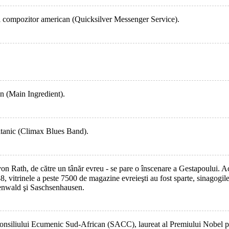
 şi compozitor american (Quicksilver Messenger Service).
n (Main Ingredient).
ritanic (Climax Blues Band).
von Rath, de către un tânăr evreu - se pare o înscenare a Gestapoului. Ac
938, vitrinele a peste 7500 de magazine evreieşti au fost sparte, sinagogi
henwald şi Saschsenhausen.
Consiliului Ecumenic Sud-African (SACC), laureat al Premiului Nobel pe