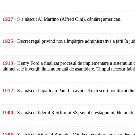
1927
- S-a născut Al Martino (Alfred Cini), cântăreţ american.
1925
- Decret regal privind noua împărţire administrativă a ţării în j
1913
- Henry Ford a finalizat procesul de implementare a sistemului 
ultimei sale invenţii: linia automată de asamblare. Timpul necesar fabri
1912
- S-a născut Papa Ioan Paul I; a avut cel mai scurt pontificat di
1900
- S-a născut liderul Reich-ului SS, şef al Gestapoului, Heinrich 
1886
- S-a născut istoricul Romulus Cândea, membru corespondent al A