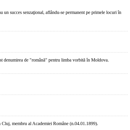
au un succes senzaţional, aflându-se permanent pe primele locuri în
post denumirea de "română" pentru limba vorbită în Moldova.
ea din Cluj, membru al Academiei Române (n.04.01.1899).