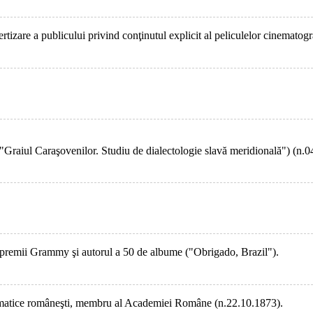
tizare a publicului privind conţinutul explicit al peliculelor cinematogr
 ("Graiul Caraşovenilor. Studiu de dialectologie slavă meridională") (n.
4 premii Grammy şi autorul a 50 de albume ("Obrigado, Brazil").
atematice româneşti, membru al Academiei Române (n.22.10.1873).