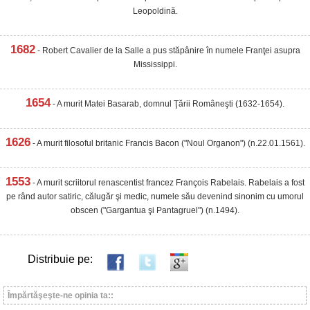
Leopoldină.
1682
- Robert Cavalier de la Salle a pus stăpânire în numele Franţei asupra
Mississippi.
1654
- A murit Matei Basarab, domnul Ţării Româneşti (1632-1654).
1626
- A murit filosoful britanic Francis Bacon ("Noul Organon") (n.22.01.1561).
1553
- A murit scriitorul renascentist francez François Rabelais. Rabelais a fost
pe rând autor satiric, călugăr şi medic, numele său devenind sinonim cu umorul
obscen ("Gargantua şi Pantagruel") (n.1494).
Distribuie pe:
Împărtăşeşte-ne opinia ta::