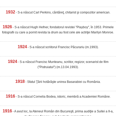
1932
- S-a născut Carl Perkins, cântăreţ, chitarist şi compozitor american.
1926
- S-a născut Hugh Hefner, fondatorul revistei "Playboy", în 1953. Primele
fotografii cu care a pornit revista la drum au fost cele ale actriţei Marilyn Monroe.
1924
- S-a născut scriitorul Francisc Păcurariu (m.1993).
1924
- S-a născut Francisc Munteanu, scriitor, regizor, scenarist de film
("Pistruiatul") (m.13.04.1993).
1918
- Sfatul Ţării hotărăşte unirea Basarabiei cu România.
1916
- S-a născut Cornelia Bodea, istoric, membră a Academiei Române.
1916
- A avut loc, la Ateneul Român din Bucureşti, prima audiţie a Suitei a II-a,