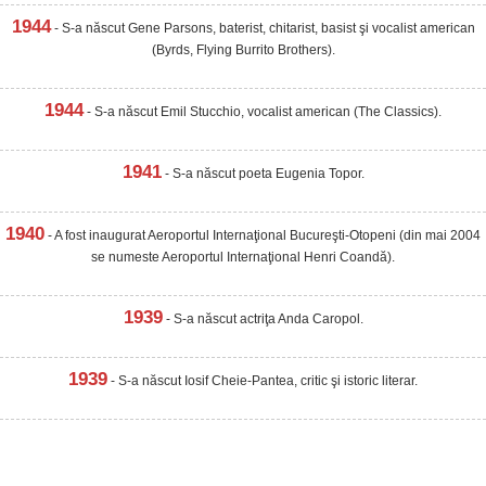
1944
- S-a născut Gene Parsons, baterist, chitarist, basist şi vocalist american
(Byrds, Flying Burrito Brothers).
1944
- S-a născut Emil Stucchio, vocalist american (The Classics).
1941
- S-a născut poeta Eugenia Topor.
1940
- A fost inaugurat Aeroportul Internaţional Bucureşti-Otopeni (din mai 2004
se numeste Aeroportul Internaţional Henri Coandă).
1939
- S-a născut actriţa Anda Caropol.
1939
- S-a născut Iosif Cheie-Pantea, critic şi istoric literar.