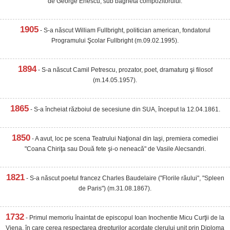
de George Enescu, sub bagheta compozitorului.
1905
- S-a născut William Fullbright, politician american, fondatorul
Programului Şcolar Fullbright (m.09.02.1995).
1894
- S-a născut Camil Petrescu, prozator, poet, dramaturg şi filosof
(m.14.05.1957).
1865
- S-a încheiat războiul de secesiune din SUA, început la 12.04.1861.
1850
- A avut, loc pe scena Teatrului Naţional din Iaşi, premiera comediei
"Coana Chiriţa sau Două fete şi-o neneacă" de Vasile Alecsandri.
1821
- S-a născut poetul francez Charles Baudelaire ("Florile răului", "Spleen
de Paris") (m.31.08.1867).
1732
- Primul memoriu înaintat de episcopul Ioan Inochentie Micu Curţii de la
Viena, în care cerea respectarea drepturilor acordate clerului unit prin Diploma