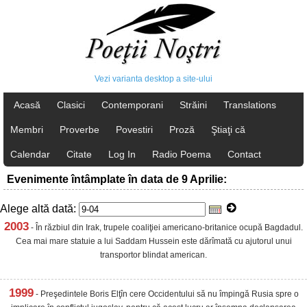
Vezi varianta desktop a site-ului
Acasă
Clasici
Contemporani
Străini
Translations
Membri
Proverbe
Povestiri
Proză
Ştiaţi că
Calendar
Citate
Log In
Radio Poema
Contact
Evenimente întâmplate în data de 9 Aprilie:
Alege altă dată:
2003
- În răzbiul din Irak, trupele coaliţiei americano-britanice ocupă Bagdadul.
Cea mai mare statuie a lui Saddam Hussein este dărîmată cu ajutorul unui
transportor blindat american.
1999
- Preşedintele Boris Elţîn cere Occidentului să nu împingă Rusia spre o