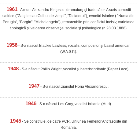
1961
- A murit Alexandru Kiriţescu, dramaturg şi traducător. A scris comedii
satirice ("Gaiţele sau Cuibul de viespi", "Dictatorul"), evocări istorice ( "Nunta din
Perugia", "Borgia", "Michelangelo"), remarcabile prin conflictul incisiv, varietatea
tipologică şi valoarea observaţiei sociale şi psihologice (n.28.03.1888).
1956
- S-a născut Blackie Lawless, vocalis, compozitor şi basist american
(W.A.S.P.).
1948
- S-a născut Philip Wright, vocalist şi baterist britanic (Paper Lace).
1947
- S-a născut ziaristul Horia Alexandrescu.
1946
- S-a născut Les Gray, vocalist britanic (Mud).
1945
- Se constituie, de către PCR, Uniunea Femeilor Antifasciste din
România.