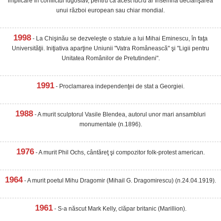
implicare în conflictul iugoslav, pentru că acest lucru ar însemna declanşarea
unui război european sau chiar mondial.
1998
- La Chişinău se dezveleşte o statuie a lui Mihai Eminescu, în faţa
Universităţii. Iniţiativa aparţine Uniunii "Vatra Românească" şi "Ligii pentru
Unitatea Românilor de Pretutindeni".
1991
- Proclamarea independenţei de stat a Georgiei.
1988
- A murit sculptorul Vasile Blendea, autorul unor mari ansambluri
monumentale (n.1896).
1976
- A murit Phil Ochs, cântăreţ şi compozitor folk-protest american.
1964
- A murit poetul Mihu Dragomir (Mihail G. Dragomirescu) (n.24.04.1919).
1961
- S-a născut Mark Kelly, clăpar britanic (Marillion).