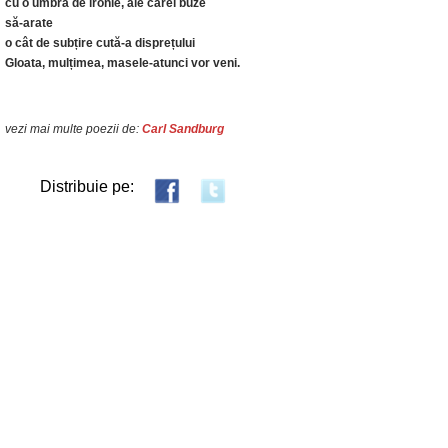
cu o umbră de ironie, ale cărei buze
să-arate
o cât de subțire cută-a disprețului
Gloata, mulțimea, masele-atunci vor veni.
vezi mai multe poezii de:
Carl Sandburg
Distribuie pe: