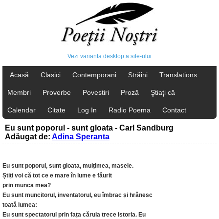
Vezi varianta desktop a site-ului
Acasă
Clasici
Contemporani
Străini
Translations
Membri
Proverbe
Povestiri
Proză
Ştiaţi că
Calendar
Citate
Log In
Radio Poema
Contact
Eu sunt poporul - sunt gloata - Carl Sandburg
Adăugat de:
Adina Speranta
Eu sunt poporul, sunt gloata, mulțimea, masele.
Știți voi că tot ce e mare în lume e făurit
prin munca mea?
Eu sunt muncitorul, inventatorul, eu îmbrac și hrănesc
toată lumea:
Eu sunt spectatorul prin fața căruia trece istoria. Eu