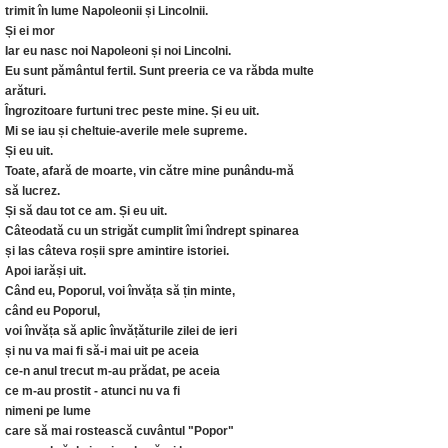
trimit în lume Napoleonii și Lincolnii.
Și ei mor
Iar eu nasc noi Napoleoni și noi Lincolni.
Eu sunt pământul fertil. Sunt preeria ce va răbda multe
arături.
Îngrozitoare furtuni trec peste mine. Și eu uit.
Mi se iau și cheltuie-averile mele supreme.
Și eu uit.
Toate, afară de moarte, vin către mine punându-mă
să lucrez.
Și să dau tot ce am. Și eu uit.
Câteodată cu un strigăt cumplit îmi îndrept spinarea
și las câteva roșii spre amintire istoriei.
Apoi iarăși uit.
Când eu, Poporul, voi învăța să țin minte,
când eu Poporul,
voi învăța să aplic învățăturile zilei de ieri
și nu va mai fi să-i mai uit pe aceia
ce-n anul trecut m-au prădat, pe aceia
ce m-au prostit - atunci nu va fi
nimeni pe lume
care să mai rostească cuvântul "Popor"