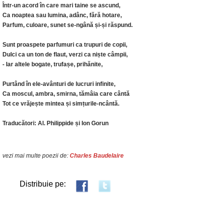
Într-un acord în care mari taine se ascund,
Ca noaptea sau lumina, adânc, fără hotare,
Parfum, culoare, sunet se-ngână și-și răspund.
Sunt proaspete parfumuri ca trupuri de copii,
Dulci ca un ton de flaut, verzi ca niște câmpii,
- Iar altele bogate, trufașe, prihănite,
Purtând în ele-avânturi de lucruri infinite,
Ca moscul, ambra, smirna, tămâia care cântă
Tot ce vrăjește mintea și simțurile-ncântă.
Traducători: Al. Philippide și Ion Gorun
vezi mai multe poezii de:
Charles Baudelaire
Distribuie pe: