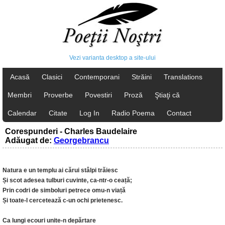
Vezi varianta desktop a site-ului
Acasă
Clasici
Contemporani
Străini
Translations
Membri
Proverbe
Povestiri
Proză
Ştiaţi că
Calendar
Citate
Log In
Radio Poema
Contact
Corespunderi - Charles Baudelaire
Adăugat de:
Georgebrancu
Natura e un templu ai cărui stâlpi trăiesc
Și scot adesea tulburi cuvinte, ca-ntr-o ceață;
Prin codri de simboluri petrece omu-n viață
Și toate-l cercetează c-un ochi prietenesc.
Ca lungi ecouri unite-n depărtare