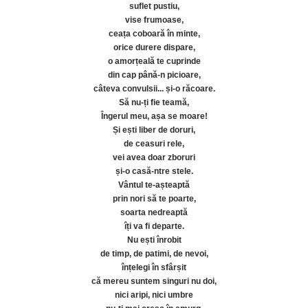
suflet pustiu,
vise frumoase,
ceața coboară în minte,
orice durere dispare,
o amorțeală te cuprinde
din cap până-n picioare,
câteva convulsii... și-o răcoare.
Să nu-ți fie teamă,
Îngerul meu, așa se moare!
Și ești liber de doruri,
de ceasuri rele,
vei avea doar zboruri
și-o casă-ntre stele.
Vântul te-așteaptă
prin nori să te poarte,
soarta nedreaptă
îți va fi departe.
Nu ești înrobit
de timp, de patimi, de nevoi,
înțelegi în sfârșit
că mereu suntem singuri nu doi,
nici aripi, nici umbre