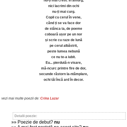
nu-ți mai cresc în amurg,
nici lacrimi din ochi
nu-ți mai curg.
Copil cu cerul în vene,
când ți se va face dor
de stânca ta, de poeme
coboară ușor pe un nor
și scrie cu raze de lună
pe cerul albăstrit,
peste lumea nebună
ce nu te-a iubit.
Eu... pierdută-n visare,
mă-ncurc printre fire de dor,
secunde răstorn la-ntâmplare,
ochi tăi încă ard în decor.
vezi mai multe poezii de:
Crina Lazar
Detalii poezie:
»» Poezie de debut?
nu