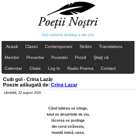
Vezi varianta desktop a site-ului
Acasă
Clasici
Contemporani
Străini
Translations
Membri
Proverbe
Povestiri
Proză
Ştiaţi că
Calendar
Citate
Log In
Radio Poema
Contact
Cuib gol - Crina Lazăr
Poezie adăugată de:
Crina Lazar
sâmbătă, 22 august 2020
Când iubirea se stinge,
lutul se desprinde de viu,
tăcerea se prelinge
din cerul străveziu,
inundă inimă, oase,