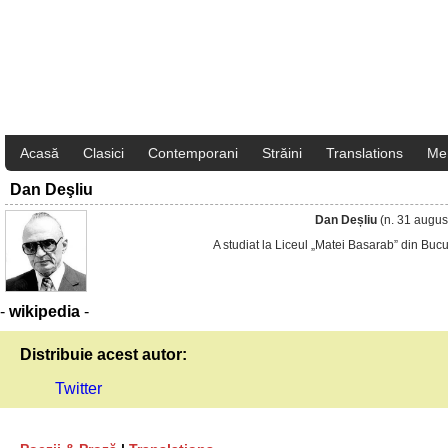
Acasă
Clasici
Contemporani
Străini
Translations
Me
Dan Deşliu
Dan Deșliu
(n. 31 august
A studiat la Liceul „Matei Basarab” din Bucu
-
wikipedia
-
Distribuie acest autor:
Twitter