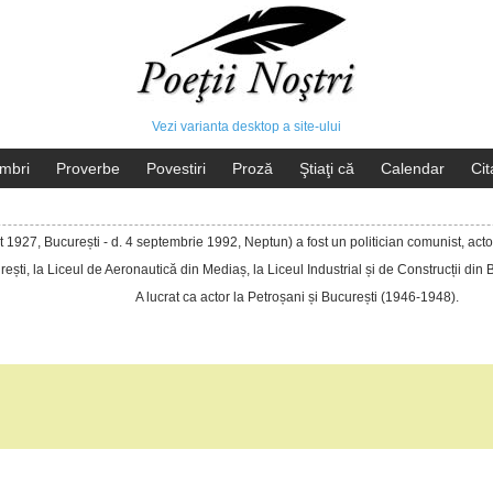
Vezi varianta desktop a site-ului
mbri
Proverbe
Povestiri
Proză
Ştiaţi că
Calendar
Cit
 1927, București - d. 4 septembrie 1992, Neptun) a fost un
politician
comunist
, act
rești, la Liceul de Aeronautică din Mediaș, la Liceul Industrial și de Construcții din
A lucrat ca actor la Petroșani și București (1946-1948).