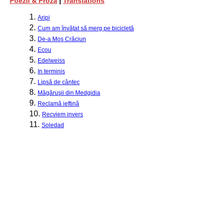
Poezii & Proză
|
Translations
1.
Aripi
2.
Cum am învăţat să merg pe bicicletă
3.
De-a Moş Crăciun
4.
Ecou
5.
Edelweiss
6.
In terminis
7.
Lipsă de cântec
8.
Măgăruşii din Medgidia
9.
Reclamă ieftină
10.
Recviem invers
11.
Soledad