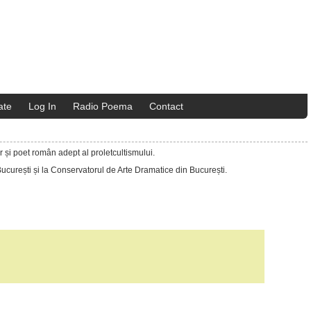
ate
Log In
Radio Poema
Contact
or și poet
român
adept al proletcultismului.
 București și la Conservatorul de Arte Dramatice din București.