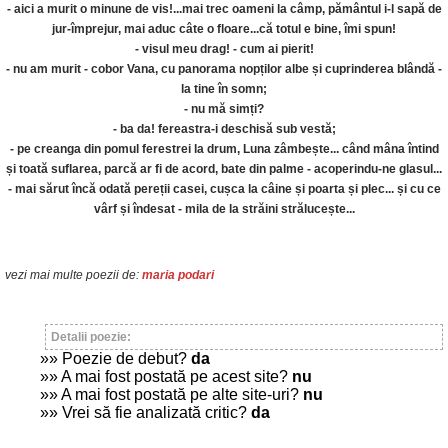
- aici a murit o minune de vis!...mai trec oameni la câmp, pământul i-l sapă de
jur-împrejur, mai aduc câte o floare...că totul e bine, îmi spun!
- visul meu drag! - cum ai pierit!
- nu am murit - cobor Vana, cu panorama nopților albe și cuprinderea blândă -
la tine în somn;
- nu mă simți?
- ba da! fereastra-i deschisă sub vestă;
- pe creanga din pomul ferestrei la drum, Luna zâmbește... când mâna întind
și toată suflarea, parcă ar fi de acord, bate din palme - acoperindu-ne glasul...
- mai sărut încă odată pereții casei, cușca la câine și poarta și plec... și cu ce
vârf și îndesat - mila de la străini strălucește...
vezi mai multe poezii de:
maria podari
Detalii poezie:
»» Poezie de debut?
da
»» A mai fost postată pe acest site?
nu
»» A mai fost postată pe alte site-uri?
nu
»» Vrei să fie analizată critic?
da