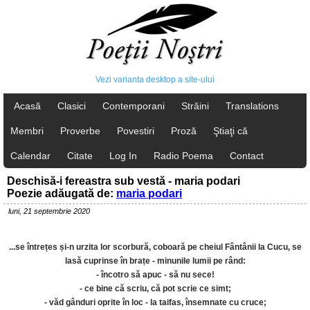
Vezi varianta desktop a site-ului
Acasă
Clasici
Contemporani
Străini
Translations
Membri
Proverbe
Povestiri
Proză
Ştiaţi că
Calendar
Citate
Log In
Radio Poema
Contact
Deschisă-i fereastra sub vestă - maria podari
Poezie adăugată de:
maria podari
luni, 21 septembrie 2020
...se întrețes și-n urzita lor scorbură, coboară pe cheiul Fântânii la Cucu, se
lasă cuprinse în brațe - minunile lumii pe rând:
- încotro să apuc - să nu sece!
- ce bine că scriu, că pot scrie ce simt;
- văd gânduri oprite în loc - la taifas, însemnate cu cruce;