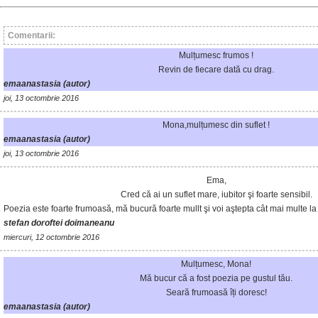
Comentarii:
Mulțumesc frumos !
Revin de fiecare dată cu drag.
emaanastasia (autor)
joi, 13 octombrie 2016
Mona,mulțumesc din suflet !
emaanastasia (autor)
joi, 13 octombrie 2016
Ema,
Cred că ai un suflet mare, iubitor şi foarte sensibil.
Poezia este foarte frumoasă, mă bucură foarte mullt şi voi aştepta cât mai multe l
stefan doroftei doimaneanu
miercuri, 12 octombrie 2016
Mulțumesc, Mona!
Mă bucur că a fost poezia pe gustul tău.
Seară frumoasă îți doresc!
emaanastasia (autor)