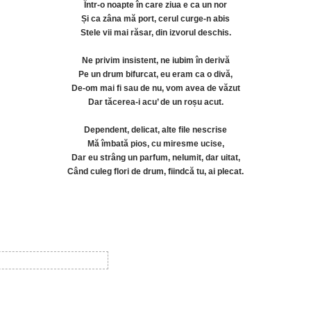
Într-o noapte în care ziua e ca un nor
Și ca zâna mă port, cerul curge-n abis
Stele vii mai răsar, din izvorul deschis.
Ne privim insistent, ne iubim în derivă
Pe un drum bifurcat, eu eram ca o divă,
De-om mai fi sau de nu, vom avea de văzut
Dar tăcerea-i acu’ de un roșu acut.
Dependent, delicat, alte file nescrise
Mă îmbată pios, cu miresme ucise,
Dar eu strâng un parfum, nelumit, dar uitat,
Când culeg flori de drum, fiindcă tu, ai plecat.