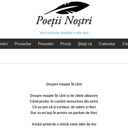
Vezi varianta desktop a site-ului
mbri
Proverbe
Povestiri
Proză
Ştiaţi că
Calendar
Cit
Despre noapte îți cânt
Despre noapte îți cânt și de zilele-albastre
Când prefac în cuvânt nemurirea din astre
Că eu pot să-ți vorbesc de iubire și flori
Dar tu-mi lași în privire un parfum de fiori.
Astăzi prind de o mână stele albe de dor