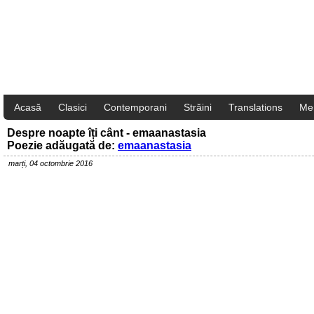
Acasă
Clasici
Contemporani
Străini
Translations
Me
Despre noapte îți cânt - emaanastasia
Poezie adăugată de:
emaanastasia
marți, 04 octombrie 2016