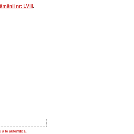
mânii nr: LVIII
.
 a te autentifica.