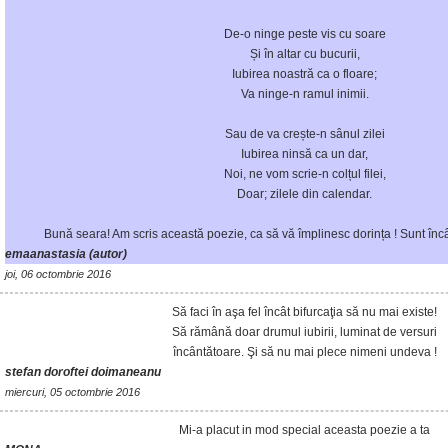
De-o ninge peste vis cu soare
Și în altar cu bucurii,
Iubirea noastră ca o floare;
Va ninge-n ramul inimii.
Sau de va crește-n sânul zilei
Iubirea ninsă ca un dar,
Noi, ne vom scrie-n colțul filei,
Doar; zilele din calendar.
Bună seara! Am scris această poezie, ca să vă împlinesc dorința ! Sunt înc
emaanastasia (autor)
joi, 06 octombrie 2016
Să faci în aşa fel încât bifurcaţia să nu mai existe!
Să rămână doar drumul iubirii, luminat de versuri
încântătoare. Şi să nu mai plece nimeni undeva !
stefan doroftei doimaneanu
miercuri, 05 octombrie 2016
Mi-a placut in mod special aceasta poezie a ta