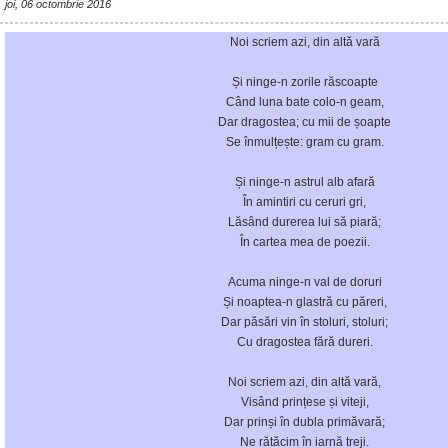
joi, 06 octombrie 2016
Noi scriem azi, din altă vară
Și ninge-n zorile răscoapte
Când luna bate colo-n geam,
Dar dragostea; cu mii de șoapte
Se înmulțește: gram cu gram.
Și ninge-n astrul alb afară
În amintiri cu ceruri gri,
Lăsând durerea lui să piară;
În cartea mea de poezii.
Acuma ninge-n val de doruri
Și noaptea-n glastră cu păreri,
Dar păsări vin în stoluri, stoluri;
Cu dragostea fără dureri.
Noi scriem azi, din altă vară,
Visând prințese și viteji,
Dar prinși în dubla primăvară;
Ne rătăcim în iarnă treji.