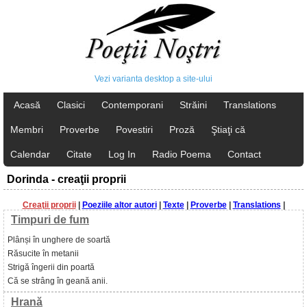
Vezi varianta desktop a site-ului
Acasă
Clasici
Contemporani
Străini
Translations
Membri
Proverbe
Povestiri
Proză
Ştiaţi că
Calendar
Citate
Log In
Radio Poema
Contact
Dorinda - creaţii proprii
Creaţii proprii
|
Poeziile altor autori
|
Texte
|
Proverbe
|
Translations
|
Timpuri de fum
Plânși în unghere de soartă
Răsucite în metanii
Strigă îngerii din poartă
Că se strâng în geană anii.
Hrană