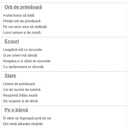
Orb de primăvară
A uitat toaca să bată
Prințul orb de primăvară
Pe cai verzi vrea să străbată
Lunci amare și de ceară.
Ecouri
Leagănă-mă cu secunde
Și pe umeri mă sărută
Noaptea-n zi când se ascunde
Cu sprânceana ei căruntă.
Stare
Umerii de primăvară
Uzi de lacrimi de lumină
Reazemă întâia seară
De suspine și de tihnă.
Pe o bârnă
În stele se îngroapă porți de rai
Din minți albastre răsărite