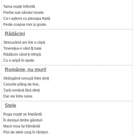
Taina nopții înflorită
Fierbe sub sărutul moale
Ce-l așterni cu pleoapa friptă
Peste coapse moi și goale.
Rădăcini
Strecurând ani într-o clipă
Tinerețea-n vânt îți bate
Rădăcini când ți-nfiripă
Cu o aripă în spate.
Românie, nu muri!
Strângând cenușă între dinți
Cerurile plâng de tine,
Țară română fără sfinți
Dar vie între ruine.
Stele
Ruga nopții se împlântă
În desișul dintre gânduri
Macii roua își frământă
Ploi de stele curg în rânduri.