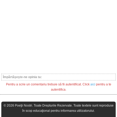
Împărtăşeşte-ne opinia ta:
Pentru a scrie un comentariu trebuie să fii autentificat. Click
aici
pentru a te
autentifica.
© 2026 Poeţii Nostri. Toate Drepturile Rezervate. Toate textele sunt reproduse
în scop educaţional pentru informarea utilizatorului.