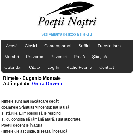
Vezi varianta desktop a site-ului
Acasă
Clasici
Contemporani
Străini
Translations
Membri
Proverbe
Povestiri
Proză
Ştiaţi că
Calendar
Citate
Log In
Radio Poema
Contact
Rimele - Eugenio Montale
Adăugat de:
Gerra Orivera
Rimele sunt mai sâcâitoare decât
doamnele Sfântului Vincențiu: bat la ușă
și stăruie. E imposibil să le respingi
și, cu condiția să rămână afară, sunt suportate.
Poetul decent le înlătură
(rimele), le ascunde, trișează, încearcă