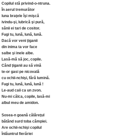
Copilul stă privind-o-ntruna.
În aerul tremurător
luna braţele îşi mişcă
ivindu-şi, lubrică şi pură,
sânii ei tari de cositor.
Fugi tu, lună, lună, lună.
Dacă vor veni ţiganii
din inima ta vor face
salbe şi inele albe.
Lasă-mă să joc, copile.
Când ţiganii au să vină
te-or gasi pe nicovală
cu ochii-nchişi, fără lumină.
Fugi tu, lună, lună, lună !
Le-aud caii ca un zvon.
Nu-mi călca, copile, lasă-mi
albul meu de amidon.
Sosea-n goană călăreţul
bătând surd toba câmpiei.
Are ochii-nchişi copilul
înlăuntrul fierăriei