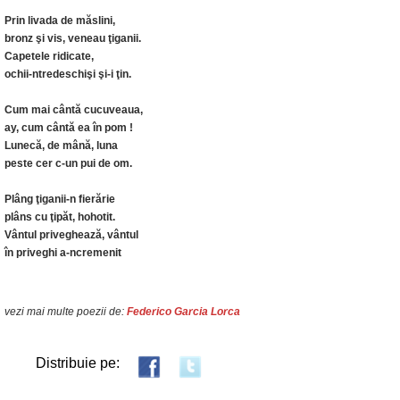
Prin livada de măslini,
bronz şi vis, veneau ţiganii.
Capetele ridicate,
ochii-ntredeschişi şi-i ţin.
Cum mai cântă cucuveaua,
ay, cum cântă ea în pom !
Lunecă, de mână, luna
peste cer c-un pui de om.
Plâng ţiganii-n fierărie
plâns cu ţipăt, hohotit.
Vântul priveghează, vântul
în priveghi a-ncremenit
vezi mai multe poezii de:
Federico Garcia Lorca
Distribuie pe: