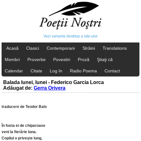
Vezi varianta desktop a site-ului
Acasă
Clasici
Contemporani
Străini
Translations
Membri
Proverbe
Povestiri
Proză
Ştiaţi că
Calendar
Citate
Log In
Radio Poema
Contact
Balada lunei, lunei - Federico Garcia Lorca
Adăugat de:
Gerra Orivera
traducere de Teodor Bals
În fusta ei de chiparoase
veni la fierărie luna.
Copilul o priveşte lung,