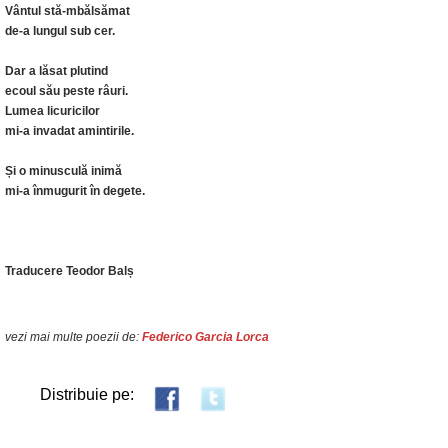
Vântul stă-mbălsămat
de-a lungul sub cer.
Dar a lăsat plutind
ecoul său peste râuri.
Lumea licuricilor
mi-a invadat amintirile.
Și o minusculă inimă
mi-a înmugurit în degete.
Traducere Teodor Balș
vezi mai multe poezii de:
Federico Garcia Lorca
Distribuie pe: