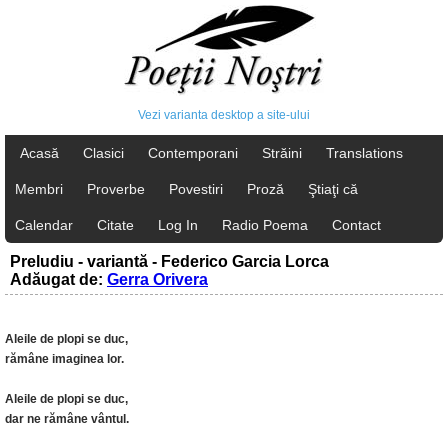
Vezi varianta desktop a site-ului
Acasă
Clasici
Contemporani
Străini
Translations
Membri
Proverbe
Povestiri
Proză
Ştiaţi că
Calendar
Citate
Log In
Radio Poema
Contact
Preludiu - variantă - Federico Garcia Lorca
Adăugat de:
Gerra Orivera
Aleile de plopi se duc,
rămâne imaginea lor.
Aleile de plopi se duc,
dar ne rămâne vântul.