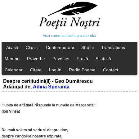
Vezi varianta desktop a site-ului
Acasă
Clasici
Contemporani
Străini
Translations
Membri
Proverbe
Povestiri
Proză
Ştiaţi că
Calendar
Citate
Log In
Radio Poema
Contact
Despre certitudini(II) - Geo Dumitrescu
Adăugat de:
Adina Speranta
"Iubita de altădată răspunde la numele de Margareta"
(Ion Vinea)
De mult voiam să scriu și despre tine,
despre candorile noastre expirate,