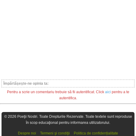
Împărtăşeşte-ne opinia ta:
Pentru a scrie un comentariu trebuie să fii autentificat. Click
aici
pentru a te
autentifica.
© 2026 Poeţii Nostri. Toate Drepturile Rezervate. Toate textele sunt reproduse
în scop educaţional pentru informarea utilizatorului.
Despre noi
Termeni şi condiţii
Politica de confidențialitate