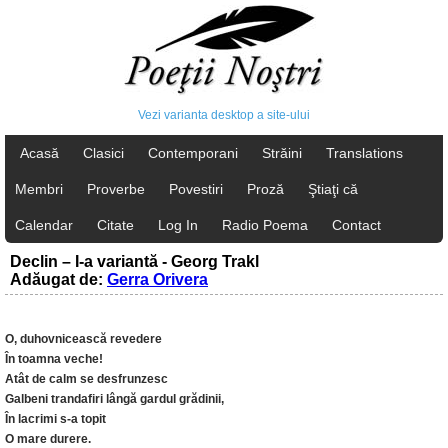
Vezi varianta desktop a site-ului
Acasă
Clasici
Contemporani
Străini
Translations
Membri
Proverbe
Povestiri
Proză
Ştiaţi că
Calendar
Citate
Log In
Radio Poema
Contact
Declin – I-a variantă - Georg Trakl
Adăugat de:
Gerra Orivera
O, duhovnicească revedere
În toamna veche!
Atât de calm se desfrunzesc
Galbeni trandafiri lângă gardul grădinii,
În lacrimi s-a topit
O mare durere.