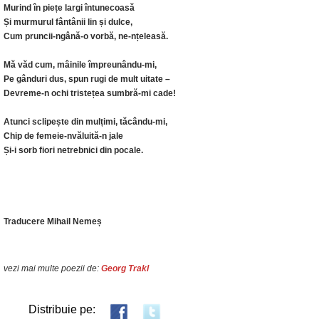
Murind în piețe largi întunecoasă
Și murmurul fântânii lin și dulce,
Cum pruncii-ngână-o vorbă, ne-nțeleasă.
Mă văd cum, mâinile împreunându-mi,
Pe gânduri dus, spun rugi de mult uitate –
Devreme-n ochi tristețea sumbră-mi cade!
Atunci sclipește din mulțimi, tăcându-mi,
Chip de femeie-nvăluită-n jale
Și-i sorb fiori netrebnici din pocale.
Traducere Mihail Nemeș
vezi mai multe poezii de:
Georg Trakl
Distribuie pe: