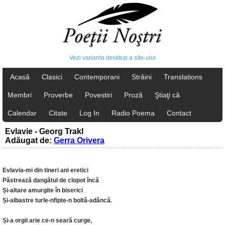
Vezi varianta desktop a site-ului
Acasă
Clasici
Contemporani
Străini
Translations
Membri
Proverbe
Povestiri
Proză
Ştiaţi că
Calendar
Citate
Log In
Radio Poema
Contact
Evlavie - Georg Trakl
Adăugat de:
Gerra Orivera
Evlavia-mi din tineri ani eretici
Păstrează dangătul de clopot încă
Și-altare amurgite în biserici
Și-albastre turle-nfipte-n boltă-adâncă.
Și-a orgii arie ce-n seară curge,