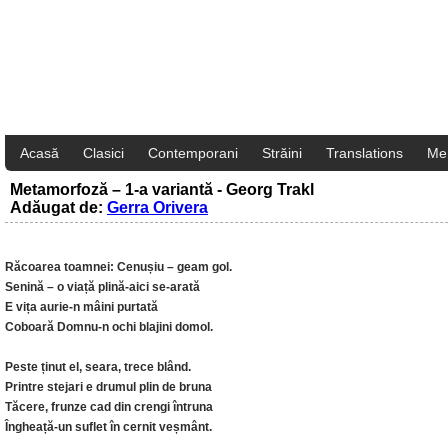
Acasă
Clasici
Contemporani
Străini
Translations
Me
Metamorfoză – 1-a variantă - Georg Trakl
Adăugat de:
Gerra Orivera
Răcoarea toamnei: Cenușiu – geam gol.
Senină – o viață plină-aici se-arată
E vița aurie-n mâini purtată
Coboară Domnu-n ochi blajini domol.
Peste ținut el, seara, trece blând.
Printre stejari e drumul plin de bruna
Tăcere, frunze cad din crengi întruna
Îngheață-un suflet în cernit veșmânt.