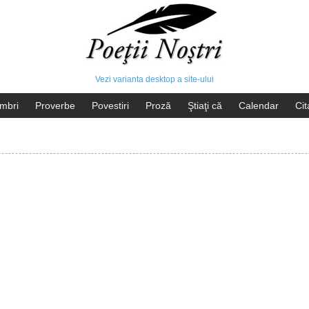
Vezi varianta desktop a site-ului
mbri
Proverbe
Povestiri
Proză
Ştiaţi că
Calendar
Cit