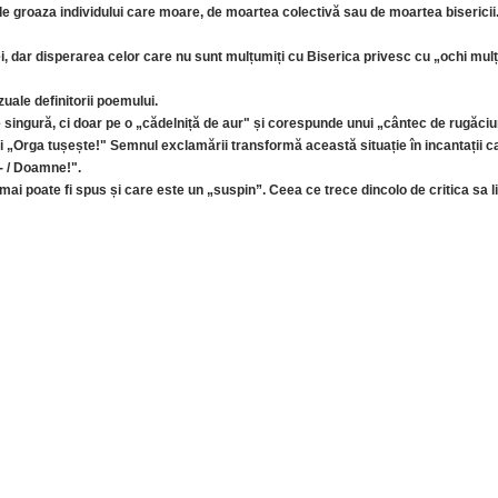
e groaza individului care moare, de moartea colectivă sau de moartea bisericii
iei, dar disperarea celor care nu sunt mulțumiți cu Biserica privesc cu „ochi mul
zuale definitorii poemului.
singură, ci doar pe o „cădelniță de aur" și corespunde unui „cântec de rugăciu
și „Orga tușește!" Semnul exclamării transformă această situație în incantații car
 - / Doamne!".
ai poate fi spus și care este un „suspin”. Ceea ce trece dincolo de critica sa 