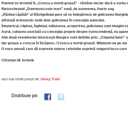
Poemul se termină în „Crescu a morții groază" - rămâne neclar dacă e vorba d
Nietzscheanul „Dumnezeu este mort" sună, de asemenea, foarte vag.
„Rănitul căpătâi" al Răstignitului pare să se îndepărteze de goliciunea liturgh
afirmată eclesiastic vede doar goliciunea în concepția autorului.
Întunericul, clipirea, înghețul, tulburarea, acoperirea, goliciunea sunt imagini vi
Aurul, culoarea asociată cu concepția proprie despre transcendență, nu apare 
Alte două evenimente bisericești-liturgice sunt definite prin: „Clopotul bate!" 
dar groaza a crescut în încăpere, / Crescu a morții groază: Miluiește-ne pe noi
O voce umană care dă expresie tuturor celorlalte exprimă singurul lucru care m
Christian W. Schenk
vezi mai multe poezii de:
Georg Trakl
Distribuie pe: