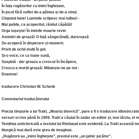
În fața rugătorilor cu inimi înghețate,
În jocul fără suflet de-a pâinea și de-a vinul.
Clopotul bate! Luminile sclipesc mai tulburi -
Mai palide, ca acoperitul, rănitul căpătâi!
Orga tușește! În inimile moarte revin
Amintiri de groază! O față sângerândă, dureroasă
Se-acoperă în disperare și-ntuneric
Privit de ochii mulți în gol.
Și-o voce, ce ca toate sună,
Suspină - dar groaza a crescut în încăpere,
Crescu a morții groază: Miluiește-ne pe noi -
Doamne!
traducere Christian W. Schenk
Comentariul traducătorului
Poezia timpurie a lui Trakl, „Moarta biserică", pare a fi o traducere idiosincra
versuri scrise până în 1909. Trakl a căutat în zadar un editor și, mai târziu, el 
Tendința anticlericală a textului lui Rimbaud este evidentă. La Trakl această tend
liturgică mai dură este greu de imaginat.
„Rugătorii au „inimi înghețate”, preotul este „un jalnic jucător".