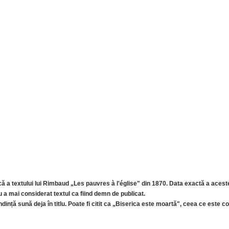
tică a textului lui Rimbaud „Les pauvres à l'église" din 1870. Data exactă a acest
nu a mai considerat textul ca fiind demn de publicat.
ință sună deja în titlu. Poate fi citit ca „Biserica este moartă", ceea ce este con