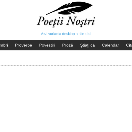
Vezi varianta desktop a site-ului
mbri
Proverbe
Povestiri
Proză
Ştiaţi că
Calendar
Cit