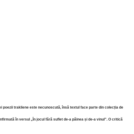
ei poezii trakliene este necunoscută, însă textul face parte din colecția de
firmată în versul „În jocul fără suflet de-a pâinea și de-a vinul". O critică