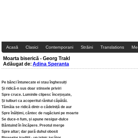
Acasă
Clasici
Contemporani
Străini
Translations
Me
Moarta biserică - Georg Trakl
Adăugat de:
Adina Speranta
Pe bănci întunecate ei stau înghesuiți
Și ridică-n sus doar stinsele priviri
Spre cruce. Luminile clipesc încețoșate,
Și tulburi ca acoperitul rănitul căpătâi.
Tămâia se ridică dintr-o cădelniță de aur
Spre înălțimi, cântec de rugăciuni pe moarte
Se duce-n fum, și apune nesigur-dulce
Bântuind în încăpere. Preotul merge
Spre altar; dar pară duhul obosit
Pioaselor tradiții - un jalnic jucător