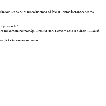
.
ți în gol" - ceea ce ar putea însemna că însuși Hristos în transcendența
ni pe moarte".
e nu corespund realității. Singurul lucru relevant pare la sfârșit: „Suspină -
liturgică rămâne un text amar.