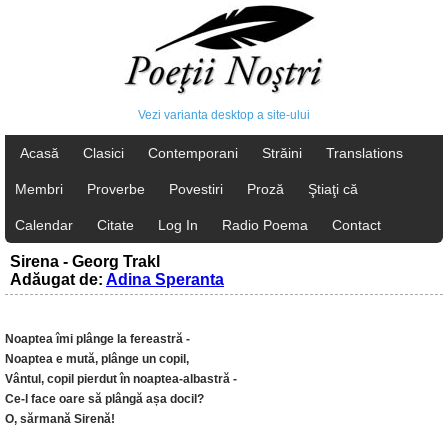
Vezi varianta desktop a site-ului
Acasă
Clasici
Contemporani
Străini
Translations
Membri
Proverbe
Povestiri
Proză
Ştiaţi că
Calendar
Citate
Log In
Radio Poema
Contact
Sirena - Georg Trakl
Adăugat de:
Adina Speranta
Noaptea îmi plânge la fereastră -
Noaptea e mută, plânge un copil,
Vântul, copil pierdut în noaptea-albastră -
Ce-l face oare să plângă așa docil?
O, sărmană Sirenă!