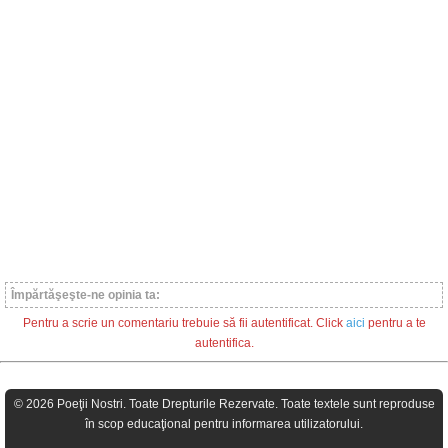
Împărtăşeşte-ne opinia ta:
Pentru a scrie un comentariu trebuie să fii autentificat. Click
aici
pentru a te
autentifica.
© 2026 Poeţii Nostri. Toate Drepturile Rezervate. Toate textele sunt reproduse
în scop educaţional pentru informarea utilizatorului.