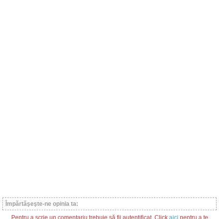
Împărtăşeşte-ne opinia ta:
Pentru a scrie un comentariu trebuie să fii autentificat. Click
aici
pentru a te