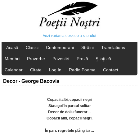
Vezi varianta desktop a site-ului
Acasă
Clasici
Contemporani
Străini
Translations
Membri
Proverbe
Povestiri
Proză
Ştiaţi că
Calendar
Citate
Log In
Radio Poema
Contact
Decor - George Bacovia
Copacii albi, copacii negri
Stau goi în parcul solitar
Decor de doliu funerar ...
Copacii albi, copacii negri.
În parc regretele plâng iar ...