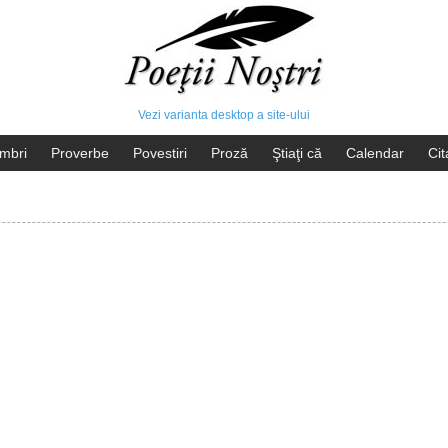
Vezi varianta desktop a site-ului
mbri
Proverbe
Povestiri
Proză
Ştiaţi că
Calendar
Cit