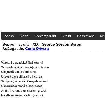
Acasă
Clasici
Contemporani
Străini
Translations
Me
Beppo – strofă – XIX - George Gordon Byron
Adăugat de:
Gerra Orivera
Văzuta-I o gondola? Nu? Atunci
Să ți-o descriu amănunțit: e-o barcă
Obișnuită-aici, cu linii lungi,
Ușoară dar solidă, și-o încarcă
Sculpturi, la provă. Pe-apele adânci
Gondolier, o mână-alene, parcă
Ar fi-ntr-o luntre un sicriu – și-aici
Nu află nimenea, ce faci, ce zici.