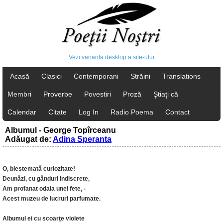
Vezi varianta desktop a site-ului
Acasă
Clasici
Contemporani
Străini
Translations
Membri
Proverbe
Povestiri
Proză
Ştiaţi că
Calendar
Citate
Log In
Radio Poema
Contact
Albumul - George Topîrceanu
Adăugat de:
Adina Speranta
O, blestemată curiozitate!
Deunăzi, cu gânduri indiscrete,
Am profanat odaia unei fete, -
Acest muzeu de lucruri parfumate.
Albumul ei cu scoarţe violete