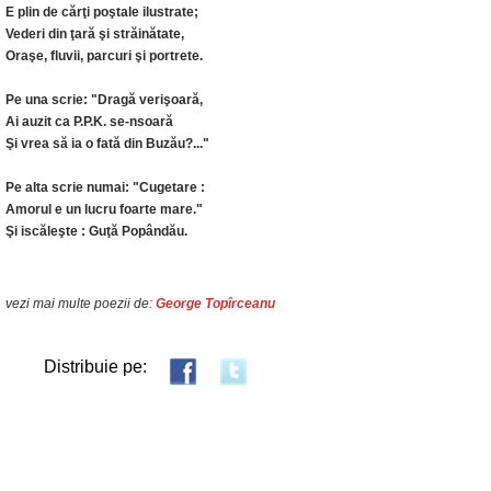
E plin de cărţi poştale ilustrate;
Vederi din ţară şi străinătate,
Oraşe, fluvii, parcuri şi portrete.
Pe una scrie: "Dragă verişoară,
Ai auzit ca P.P.K. se-nsoară
Şi vrea să ia o fată din Buzău?..."
Pe alta scrie numai: "Cugetare :
Amorul e un lucru foarte mare."
Şi iscăleşte : Guţă Popândău.
vezi mai multe poezii de:
George Topîrceanu
Distribuie pe: