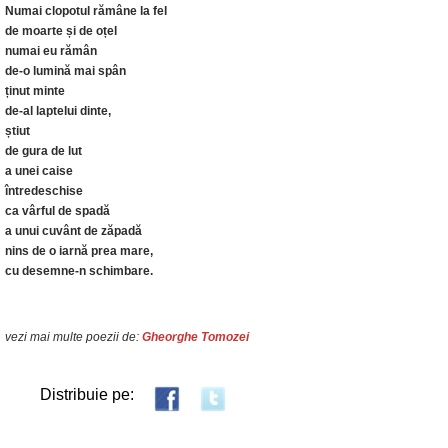
Numai clopotul rămâne la fel
de moarte și de oțel
numai eu rămân
de-o lumină mai spân
ținut minte
de-al laptelui dinte,
știut
de gura de lut
a unei caise
întredeschise
ca vârful de spadă
a unui cuvânt de zăpadă
nins de o iarnă prea mare,
cu desemne-n schimbare.
vezi mai multe poezii de:
Gheorghe Tomozei
Distribuie pe: