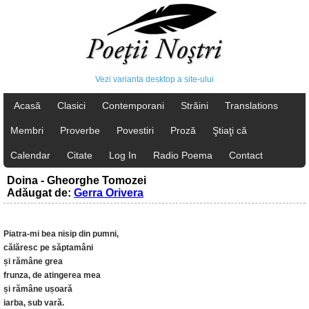
Vezi varianta desktop a site-ului
Acasă
Clasici
Contemporani
Străini
Translations
Membri
Proverbe
Povestiri
Proză
Ştiaţi că
Calendar
Citate
Log In
Radio Poema
Contact
Doina - Gheorghe Tomozei
Adăugat de:
Gerra Orivera
Piatra-mi bea nisip din pumni,
călăresc pe săptamâni
și rămâne grea
frunza, de atingerea mea
și rămâne ușoară
iarba, sub vară.