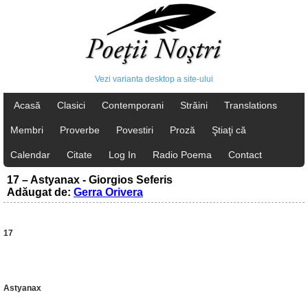
Vezi varianta desktop a site-ului
Acasă
Clasici
Contemporani
Străini
Translations
Membri
Proverbe
Povestiri
Proză
Ştiaţi că
Calendar
Citate
Log In
Radio Poema
Contact
17 – Astyanax - Giorgios Seferis
Adăugat de:
Gerra Orivera
17
Astyanax