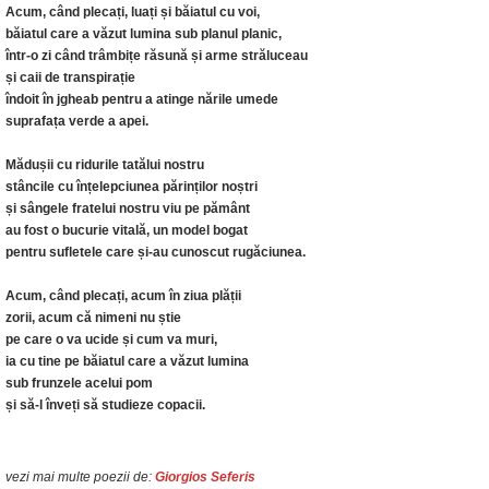
Acum, când plecați, luați și băiatul cu voi,
băiatul care a văzut lumina sub planul planic,
într-o zi când trâmbițe răsună și arme străluceau
și caii de transpirație
îndoit în jgheab pentru a atinge nările umede
suprafața verde a apei.
Mădușii cu ridurile tatălui nostru
stâncile cu înțelepciunea părinților noștri
și sângele fratelui nostru viu pe pământ
au fost o bucurie vitală, un model bogat
pentru sufletele care și-au cunoscut rugăciunea.
Acum, când plecați, acum în ziua plății
zorii, acum că nimeni nu știe
pe care o va ucide și cum va muri,
ia cu tine pe băiatul care a văzut lumina
sub frunzele acelui pom
și să-l înveți să studieze copacii.
vezi mai multe poezii de:
Giorgios Seferis