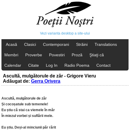
Vezi varianta desktop a site-ului
Acasă
Clasici
Contemporani
Străini
Translations
Membri
Proverbe
Povestiri
Proză
Ştiaţi că
Calendar
Citate
Log In
Radio Poema
Contact
Ascultă, mulgătorule de zăr - Grigore Vieru
Adăugat de:
Gerra Orivera
Ascultă, mulgătorule de zăr
Și cocoșatule sub temenele!
Eu știu că stai ca viemele în măr
În miezul vorbei și suflării mele.
Eu știu. Deși-al minciunii păr rărit