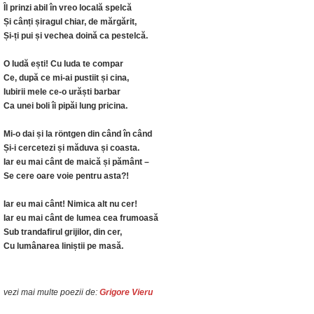
Îl prinzi abil în vreo locală spelcă
Și cânți șiragul chiar, de mărgărit,
Și-ți pui și vechea doină ca pestelcă.
O Iudă ești! Cu Iuda te compar
Ce, după ce mi-ai pustiit și cina,
Iubirii mele ce-o urăști barbar
Ca unei boli îi pipăi lung pricina.
Mi-o dai și la röntgen din când în când
Și-i cercetezi și măduva și coasta.
Iar eu mai cânt de maică și pământ –
Se cere oare voie pentru asta?!
Iar eu mai cânt! Nimica alt nu cer!
Iar eu mai cânt de lumea cea frumoasă
Sub trandafirul grijilor, din cer,
Cu lumânarea liniștii pe masă.
vezi mai multe poezii de:
Grigore Vieru