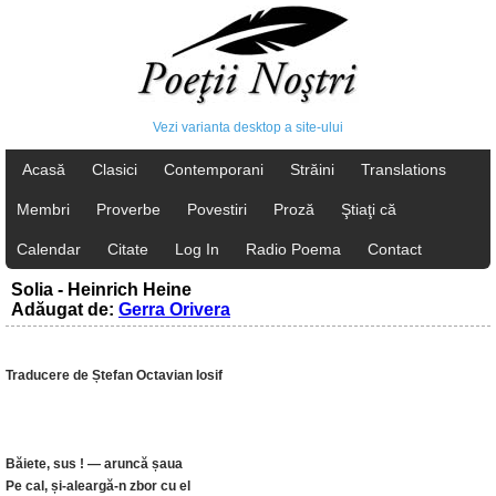
Vezi varianta desktop a site-ului
Acasă
Clasici
Contemporani
Străini
Translations
Membri
Proverbe
Povestiri
Proză
Ştiaţi că
Calendar
Citate
Log In
Radio Poema
Contact
Solia - Heinrich Heine
Adăugat de:
Gerra Orivera
Traducere de Ștefan Octavian Iosif
Băiete, sus ! — aruncă șaua
Pe cal, și-aleargă-n zbor cu el