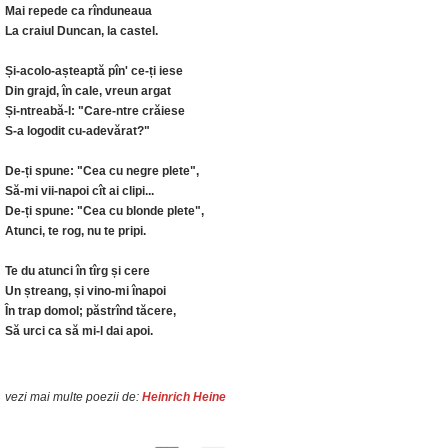
Mai repede ca rînduneaua
La craiul Duncan, la castel.
Și-acolo-așteaptă pîn' ce-ți iese
Din grajd, în cale, vreun argat
Și-ntreabă-l: "Care-ntre crăiese
S-a logodit cu-adevărat?"
De-ți spune: "Cea cu negre plete",
Să-mi vii-napoi cît ai clipi...
De-ți spune: "Cea cu blonde plete",
Atunci, te rog, nu te pripi.
Te du atunci în tîrg și cere
Un ștreang, și vino-mi înapoi
În trap domol; păstrînd tăcere,
Să urci ca să mi-l dai apoi.
vezi mai multe poezii de:
Heinrich Heine