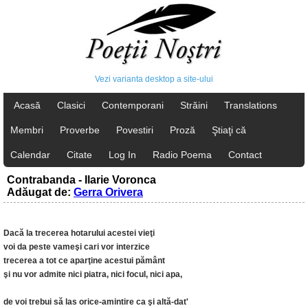
Vezi varianta desktop a site-ului
Acasă
Clasici
Contemporani
Străini
Translations
Membri
Proverbe
Povestiri
Proză
Ştiaţi că
Calendar
Citate
Log In
Radio Poema
Contact
Contrabanda - Ilarie Voronca
Adăugat de:
Gerra Orivera
Dacă la trecerea hotarului acestei vieţi
voi da peste vameşi cari vor interzice
trecerea a tot ce aparţine acestui pământ
şi nu vor admite nici piatra, nici focul, nici apa,
de voi trebui să las orice-amintire ca şi altă-dat'