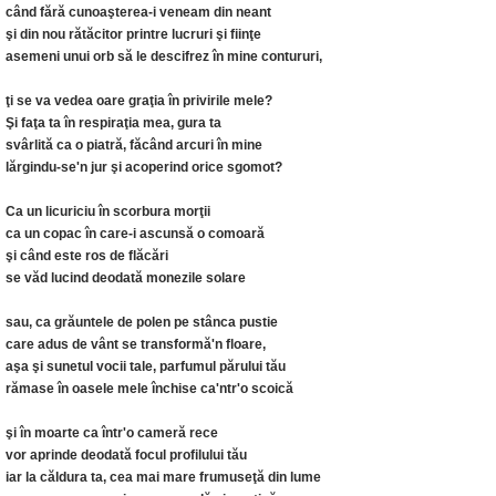
când fără cunoaşterea-i veneam din neant
şi din nou rătăcitor printre lucruri şi fiinţe
asemeni unui orb să le descifrez în mine contururi,
ţi se va vedea oare graţia în privirile mele?
Şi faţa ta în respiraţia mea, gura ta
svârlită ca o piatră, făcând arcuri în mine
lărgindu-se'n jur şi acoperind orice sgomot?
Ca un licuriciu în scorbura morţii
ca un copac în care-i ascunsă o comoară
şi când este ros de flăcări
se văd lucind deodată monezile solare
sau, ca grăuntele de polen pe stânca pustie
care adus de vânt se transformă'n floare,
aşa şi sunetul vocii tale, parfumul părului tău
rămase în oasele mele închise ca'ntr'o scoică
şi în moarte ca într'o cameră rece
vor aprinde deodată focul profilului tău
iar la căldura ta, cea mai mare frumuseţă din lume