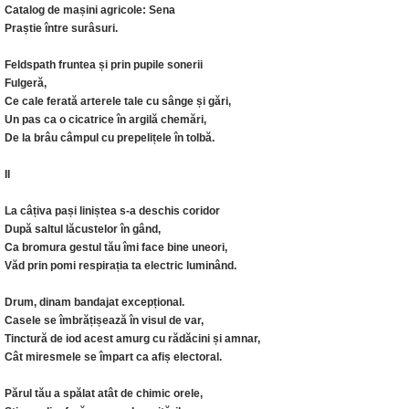
Catalog de mașini agricole: Sena
Praștie între surâsuri.
Feldspath fruntea și prin pupile sonerii
Fulgeră,
Ce cale ferată arterele tale cu sânge și gări,
Un pas ca o cicatrice în argilă chemări,
De la brâu câmpul cu prepelițele în tolbă.
II
La câțiva pași liniștea s-a deschis coridor
După saltul lăcustelor în gând,
Ca bromura gestul tău îmi face bine uneori,
Văd prin pomi respirația ta electric luminând.
Drum, dinam bandajat excepțional.
Casele se îmbrățișează în visul de var,
Tinctură de iod acest amurg cu rădăcini și amnar,
Cât miresmele se împart ca afiș electoral.
Părul tău a spălat atât de chimic orele,