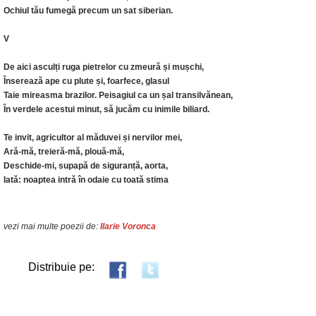
Ochiul tău fumegă precum un sat siberian.
V
De aici asculți ruga pietrelor cu zmeură și mușchi,
Înserează ape cu plute și, foarfece, glasul
Taie mireasma brazilor. Peisagiul ca un șal transilvănean,
În verdele acestui minut, să jucăm cu inimile biliard.
Te invit, agricultor al măduvei și nervilor mei,
Ară-mă, treieră-mă, plouă-mă,
Deschide-mi, supapă de siguranță, aorta,
Iată: noaptea intră în odaie cu toată stima
vezi mai multe poezii de:
Ilarie Voronca
Distribuie pe: