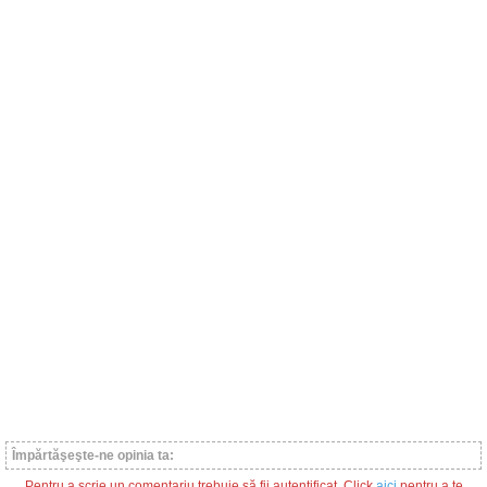
Împărtăşeşte-ne opinia ta:
Pentru a scrie un comentariu trebuie să fii autentificat. Click
aici
pentru a te