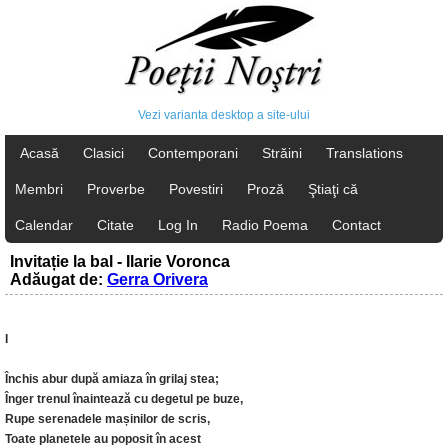
Vezi varianta desktop a site-ului
Acasă
Clasici
Contemporani
Străini
Translations
Membri
Proverbe
Povestiri
Proză
Ştiaţi că
Calendar
Citate
Log In
Radio Poema
Contact
Invitație la bal - Ilarie Voronca
Adăugat de:
Gerra Orivera
I
Închis abur după amiaza în grilaj stea;
Înger trenul înaintează cu degetul pe buze,
Rupe serenadele mașinilor de scris,
Toate planetele au poposit în acest