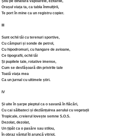
Știu pe dinafară vapoarele, ezitările,
Orașul viața ta, ca tabla înmulțirii,
Te port în mine ca un registru copier.
III
Sunt ochii tăi cu terenuri sportive,
Cu câmpuri și sonde de petrol,
Cu hipodromuri, cu hangare de avioane,
Ce tipografii, ochii tăi
Și pupilele tale, rotative imense,
Cum se desfășoară din privirile tale
Toată viața mea
Ca un jurnal cu ultimele știri.
IV
Și uite în șarpe pieptul ca o savană în flăcări,
Cu cai sălbateci și dezlănțuirea aerului cu vegetații
Tropicale, creierul lovește semne S.O.S.
Dezolat, dezolat,
Un țipăt ca o pasăre sau stilou,
În obraz vântul îți aruncă vitriol,