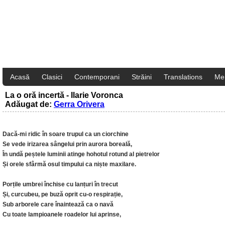
Acasă
Clasici
Contemporani
Străini
Translations
Me
La o oră incertă - Ilarie Voronca
Adăugat de:
Gerra Orivera
Dacă-mi ridic în soare trupul ca un ciorchine
Se vede irizarea sângelui prin aurora boreală,
În undă peștele luminii atinge hohotul rotund al pietrelor
Și orele sfârmă osul timpului ca niște maxilare.
Porțile umbrei închise cu lanțuri în trecut
Și, curcubeu, pe buză oprit cu-o respirație,
Sub arborele care înaintează ca o navă
Cu toate lampioanele roadelor lui aprinse,