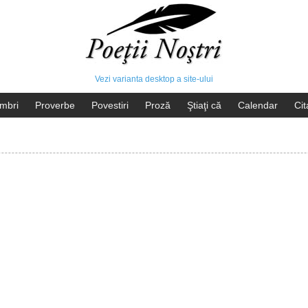
Vezi varianta desktop a site-ului
mbri
Proverbe
Povestiri
Proză
Ştiaţi că
Calendar
Cit