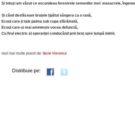
Și totuși am văzut ce ascundeau ferestrele semenilor mei: masacrele, îngenun
Și când desfăceam brațele țipătul sângera ca o rană,
Ecoul care-ți taie palma sub cupa sfărâmată,
Ecoul care-și mai amintește vocea defunctă,
Cu firul electric al speranței conducând prin braț spre lampă inimii.
vezi mai multe poezii de:
Ilarie Voronca
Distribuie pe: