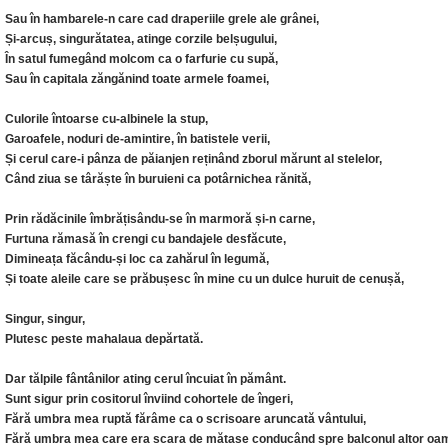
Sau în hambarele-n care cad draperiile grele ale grânei,
Și-arcuș, singurătatea, atinge corzile belșugului,
În satul fumegând molcom ca o farfurie cu supă,
Sau în capitala zăngănind toate armele foamei,
Culorile întoarse cu-albinele la stup,
Garoafele, noduri de-amintire, în batistele verii,
Și cerul care-i pânza de păianjen reținând zborul mărunt al stelelor,
Când ziua se târăște în buruieni ca potârnichea rănită,
Prin rădăcinile îmbrățisându-se în marmoră și-n carne,
Furtuna rămasă în crengi cu bandajele desfăcute,
Dimineața făcându-și loc ca zahărul în legumă,
Și toate aleile care se prăbușesc în mine cu un dulce huruit de cenușă,
Singur, singur,
Plutesc peste mahalaua depărtată.
Dar tălpile fântânilor ating cerul încuiat în pământ.
Sunt sigur prin cositorul înviind cohortele de îngeri,
Fără umbra mea ruptă fărâme ca o scrisoare aruncată vântului,
Fără umbra mea care era scara de mătase conducând spre balconul altor oam