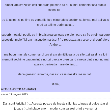
sincer, am crezut ca esti suparata pe mine ca nu ai mai comentat asa cum o
faceai tu....
eu te astept si pe tine cu versurile tale minunate si as dori sa te vad mai activa, si
cred ca toti ne dorim asta....
superb mesajul poetic cu imbratisarea cu toate stelele , oare sa fie o reintoarcere
a poeziei mele '' M-am nascut de martisor? '' o repostez, asa a cerut si confratele
Andrei....
ma bucur mult de comentariul tau si am simtit lipsa ta pe site....si sa stii ca toti
membrii vechi ne cautam intre noi..si parca e greu cand cineva dintre noi nu mai
apare o perioada mare de timp...
daca gresesc iarta-ma, dar aici casa noastra s-a mutat...
stima,
ROLEA NICOLAE (autor)
vineri, 14 august 2015
Da , sunt fericita ! :) ...Aceasta poezie defineste stilul tau ,gingas si dulce ,dar si
jucaus :)...Imi place enorm modul cum valsezi printre versuri :)