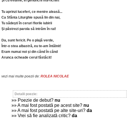
Şi cu evlavie, în genunchi mă-nchin!
Tu aprinzi luceferi, ce menire aleasă...
Ca Sfânta Liturghie spusă lin din nai,
Tu sădeşti în ceruri florile iubirii
Şi păstrezi parola să intrăm în rai!
Da, sunt fericit. Pe o plajă verde,
Într-o stea albastră, eu te-am întâlnit!
Eram numai noi şi din când în când
Arunca ocheade cerul fâstâcit!
vezi mai multe poezii de:
ROLEA NICOLAE
Detalii poezie:
»» Poezie de debut?
nu
»» A mai fost postată pe acest site?
nu
»» A mai fost postată pe alte site-uri?
da
»» Vrei să fie analizată critic?
da