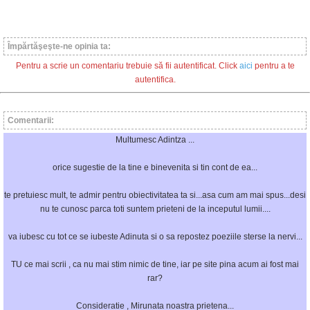
Împărtăşeşte-ne opinia ta:
Pentru a scrie un comentariu trebuie să fii autentificat. Click
aici
pentru a te
autentifica.
Comentarii:
Multumesc Adintza ...
orice sugestie de la tine e binevenita si tin cont de ea...
te pretuiesc mult, te admir pentru obiectivitatea ta si...asa cum am mai spus...desi
nu te cunosc parca toti suntem prieteni de la inceputul lumii....
va iubesc cu tot ce se iubeste Adinuta si o sa repostez poeziile sterse la nervi...
TU ce mai scrii , ca nu mai stim nimic de tine, iar pe site pina acum ai fost mai
rar?
Consideratie , Mirunata noastra prietena...