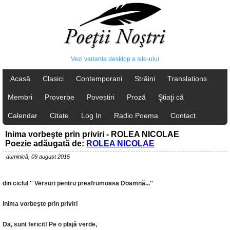
Vezi varianta desktop a site-ului
Acasă
Clasici
Contemporani
Străini
Translations
Membri
Proverbe
Povestiri
Proză
Ştiaţi că
Calendar
Citate
Log In
Radio Poema
Contact
Inima vorbeşte prin priviri - ROLEA NICOLAE
Poezie adăugată de:
ROLEA NICOLAE
duminică, 09 august 2015
din ciclul '' Versuri pentru preafrumoasa Doamnă...''
Inima vorbeşte prin priviri
Da, sunt fericit! Pe o plajă verde,