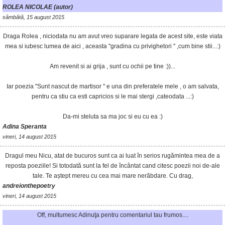
ROLEA NICOLAE (autor)
sâmbătă, 15 august 2015
Draga Rolea , niciodata nu am avut vreo suparare legata de acest site, este viata
mea si iubesc lumea de aici , aceasta ''gradina cu privighetori '' ,cum bine stii...:)
Am revenit si ai grija , sunt cu ochii pe tine :))...
Iar poezia "Sunt nascut de martisor " e una din preferatele mele , o am salvata,
pentru ca stiu ca esti capricios si le mai stergi ,cateodata ...:)
Da-mi steluta sa ma joc si eu cu ea :)
Adina Speranta
vineri, 14 august 2015
Dragul meu Nicu, atat de bucuros sunt ca ai luat în serios rugămintea mea de a
reposta poeziile! Si totodată sunt la fel de încântat cand citesc poezii noi de-ale
tale. Te aștept mereu cu cea mai mare nerăbdare. Cu drag,
andreionthepoetry
vineri, 14 august 2015
Off, multumesc Adinuţa pentru comentariul tau frumos....