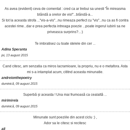
As avea (evident) ceva de comentat : cred ca ar trebui sa unesti "În mireasma
blândă a orelor de vis!"...blândă-a...
Si tot la aceasta strofa ..."vis-a-vis"...nu rimeaza perfect cu ''vis''...nu ca as fi contra
acestei rime...dar e prea perfecta intreaga poezie ...poate ingerul iubirii sa ne
priveasca surprins?...:)
Te imbratisez cu toate stelele din cer ...
Adina Speranta
joi, 13 august 2015
Cand citesc, am senzatia ca miros lacramioare, la propriu, nu e o metafora. Asta
mi s-a intamplat acum, cititnd aceasta minunatie.
andreionthepoetry
duminică, 09 august 2015
Superbă și aceasta ! Una mai frumoasă ca cealaltă ...
mirimirela
duminică, 09 august 2015
Minunate sunt poeziile din acest ciclu :) ,
Ador sa le citesc si recitesc
ali