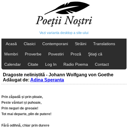
Vezi varianta desktop a site-ului
Acasă
Clasici
Contemporani
Străini
Translations
Membri
Proverbe
Povestiri
Proză
Ştiaţi că
Calendar
Citate
Log In
Radio Poema
Contact
Dragoste neliniștită - Johann Wolfgang von Goethe
Adăugat de:
Adina Speranta
Prin zăpadă și prin ploaie,
Peste vânturi și puhoaie,
Prin neguri de greoaie!
Tot mai departe, plin de putere!
Fără odihnă, chiar prin durere