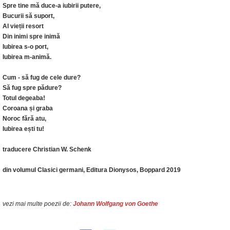
Spre tine mă duce-a iubirii putere,
Bucurii să suport,
Al vieții resort
Din inimi spre inimă
Iubirea s-o port,
Iubirea m-animă.
Cum - să fug de cele dure?
Să fug spre pădure?
Totul degeaba!
Coroana și graba
Noroc fără atu,
Iubirea ești tu!
traducere Christian W. Schenk
din volumul Clasici germani, Editura Dionysos, Boppard 2019
vezi mai multe poezii de:
Johann Wolfgang von Goethe