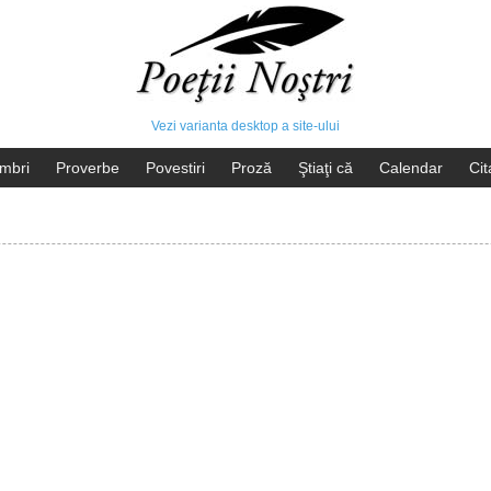
Vezi varianta desktop a site-ului
mbri
Proverbe
Povestiri
Proză
Ştiaţi că
Calendar
Cit