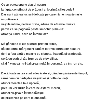
Ce-ar putea spune glasul nostru
la fapta consfințită de prăbușire, lacrimă și lespede?
Dar sunt atâtea lucruri delicate pe care nici o moarte nu le
împuținează:
veștile intime, nedescifrate, aduse de efluviile muzicii,
patria ce se pogoară peste smochin și havuz,
atracția iubirii, care ne întemeiază.
Mă gândesc la ele și cred, prieten tainic,
că pesemne sfârșitul ni-l aflăm potrivit dorințelor noastre;
ție ți-a fost dată o moarte cu clopote, fragedă și grațioasă,
soră cu scrisul tău frumos de elev silitor,
și ai fi vrut să nu-i dai prea multă importanță, ca într-un vis.
Dacă toate astea sunt adevărate și, când ne părăsește timpul,
rămânem cu nădejdea veșniciei și pofta de viață,
atunci moartea ta e ușoară,
precum versurile în care ne aștepți mereu,
atunci nu-ți va fi întinat sălașul
de prieteniile pe care le cheamă.