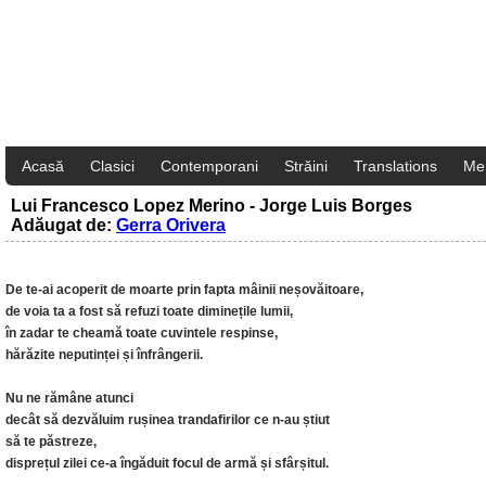
Acasă
Clasici
Contemporani
Străini
Translations
Me
Lui Francesco Lopez Merino - Jorge Luis Borges
Adăugat de:
Gerra Orivera
De te-ai acoperit de moarte prin fapta mâinii neșovăitoare,
de voia ta a fost să refuzi toate diminețile lumii,
în zadar te cheamă toate cuvintele respinse,
hărăzite neputinței și înfrângerii.
Nu ne rămâne atunci
decât să dezvăluim rușinea trandafirilor ce n-au știut
să te păstreze,
disprețul zilei ce-a îngăduit focul de armă și sfârșitul.