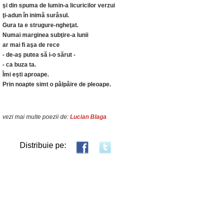
şi din spuma de lumin-a licuricilor verzui
ţi-adun în inimă surâsul.
Gura ta e strugure-ngheţat.
Numai marginea subţire-a lunii
ar mai fi aşa de rece
- de-aş putea să i-o sărut -
- ca buza ta.
Îmi eşti aproape.
Prin noapte simt o pâlpâire de pleoape.
vezi mai multe poezii de:
Lucian Blaga
Distribuie pe: