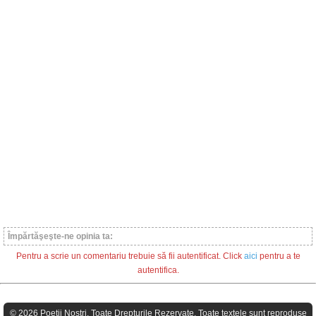
Împărtăşeşte-ne opinia ta:
Pentru a scrie un comentariu trebuie să fii autentificat. Click
aici
pentru a te
autentifica.
© 2026 Poeţii Nostri. Toate Drepturile Rezervate. Toate textele sunt reproduse