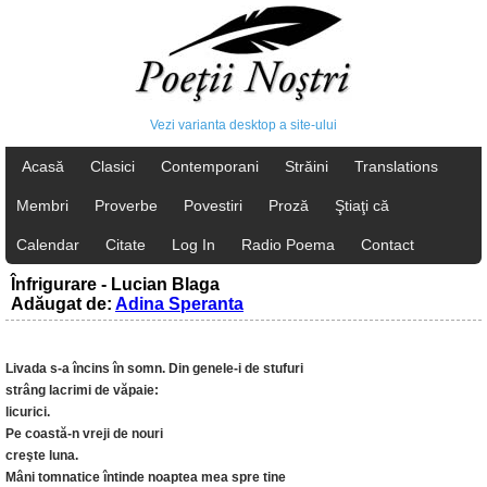
Vezi varianta desktop a site-ului
Acasă
Clasici
Contemporani
Străini
Translations
Membri
Proverbe
Povestiri
Proză
Ştiaţi că
Calendar
Citate
Log In
Radio Poema
Contact
Înfrigurare - Lucian Blaga
Adăugat de:
Adina Speranta
Livada s-a încins în somn. Din genele-i de stufuri
strâng lacrimi de văpaie:
licurici.
Pe coastă-n vreji de nouri
creşte luna.
Mâni tomnatice întinde noaptea mea spre tine