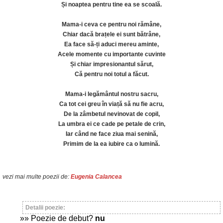
Și noaptea pentru tine ea se scoală.
Mama-i ceva ce pentru noi rămâne,
Chiar dacă brațele ei sunt bătrâne,
Ea face să-ți aduci mereu aminte,
Acele momente cu importante cuvinte
Și chiar impresionantul sărut,
Că pentru noi totul a făcut.
Mama-i legământul nostru sacru,
Ca tot cei greu în viață să nu fie acru,
De la zâmbetul nevinovat de copil,
La umbra ei ce cade pe petale de crin,
Iar când ne face ziua mai senină,
Primim de la ea iubire ca o lumină.
vezi mai multe poezii de:
Eugenia Calancea
Detalii poezie:
»» Poezie de debut?
nu