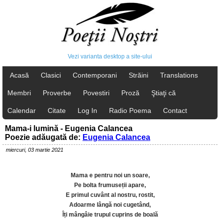
Vezi varianta desktop a site-ului
Acasă
Clasici
Contemporani
Străini
Translations
Membri
Proverbe
Povestiri
Proză
Ştiaţi că
Calendar
Citate
Log In
Radio Poema
Contact
Mama-i lumină - Eugenia Calancea
Poezie adăugată de:
Eugenia Calancea
miercuri, 03 martie 2021
Mama e pentru noi un soare,
Pe bolta frumuseții apare,
E primul cuvânt al nostru, rostit,
Adoarme lângă noi cugetând,
Îți mângâie trupul cuprins de boală