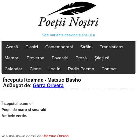
Vezi varianta desktop a site-ului
Acasă
Clasici
Contemporani
Străini
Translations
Membri
Proverbe
Povestiri
Proză
Ştiaţi că
Calendar
Citate
Log In
Radio Poema
Contact
Începutul toamne - Matsuo Basho
Adăugat de:
Gerra Orivera
Începutul toamnei:
Pește de mare și smarald
Ambele verde.
vezi mai multe poezii de:
Matsuo Basho