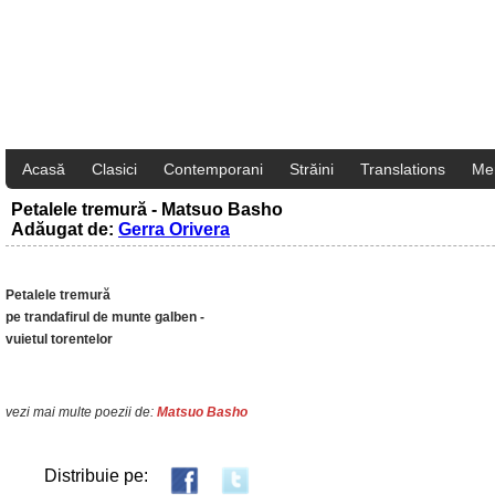
Acasă
Clasici
Contemporani
Străini
Translations
Me
Petalele tremură - Matsuo Basho
Adăugat de:
Gerra Orivera
Petalele tremură
pe trandafirul de munte galben -
vuietul torentelor
vezi mai multe poezii de:
Matsuo Basho
Distribuie pe: