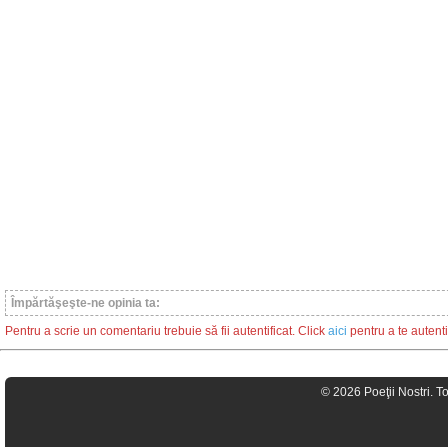
Împărtăşeşte-ne opinia ta:
Pentru a scrie un comentariu trebuie să fii autentificat. Click
aici
pentru a te autenti
© 2026 Poeţii Nostri. T