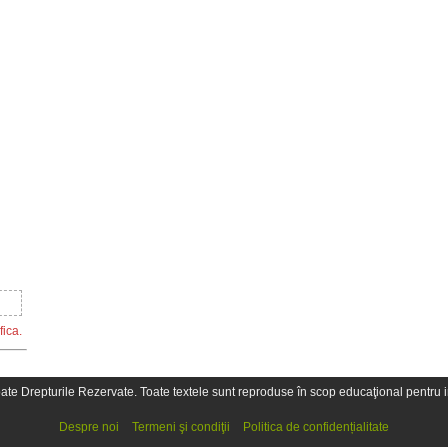
fica.
oate Drepturile Rezervate. Toate textele sunt reproduse în scop educaţional pentru in
Despre noi
Termeni şi condiţii
Politica de confidențialitate