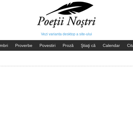
Vezi varianta desktop a site-ului
mbri
Proverbe
Povestiri
Proză
Ştiaţi că
Calendar
Cit