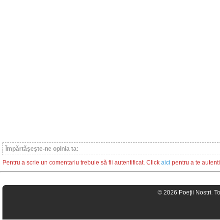
Împărtăşeşte-ne opinia ta:
Pentru a scrie un comentariu trebuie să fii autentificat. Click
aici
pentru a te autenti
© 2026 Poeţii Nostri. T