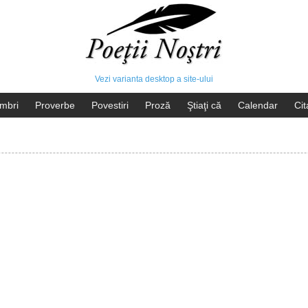
Vezi varianta desktop a site-ului
mbri
Proverbe
Povestiri
Proză
Ştiaţi că
Calendar
Cit