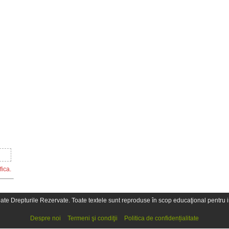
fica.
oate Drepturile Rezervate. Toate textele sunt reproduse în scop educaţional pentru in
Despre noi
Termeni şi condiţii
Politica de confidențialitate