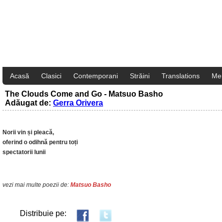
Acasă
Clasici
Contemporani
Străini
Translations
Me
The Clouds Come and Go - Matsuo Basho
Adăugat de:
Gerra Orivera
Norii vin și pleacă,
oferind o odihnă pentru toți
spectatorii lunii
vezi mai multe poezii de:
Matsuo Basho
Distribuie pe: