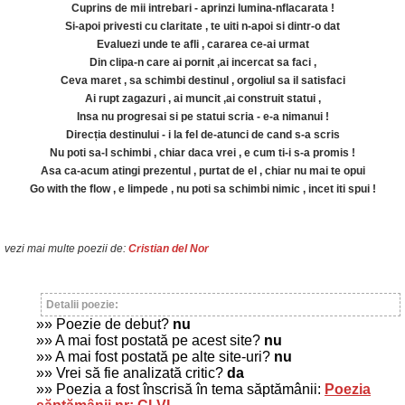
Cuprins de mii intrebari - aprinzi lumina-nflacarata !
Si-apoi privesti cu claritate , te uiti n-apoi si dintr-o dat
Evaluezi unde te afli , cararea ce-ai urmat
Din clipa-n care ai pornit ,ai incercat sa faci ,
Ceva maret , sa schimbi destinul , orgoliul sa il satisfaci
Ai rupt zagazuri , ai muncit ,ai construit statui ,
Insa nu progresai si pe statui scria - e-a nimanui !
Direcția destinului - i la fel de-atunci de cand s-a scris
Nu poti sa-l schimbi , chiar daca vrei , e cum ti-i s-a promis !
Asa ca-acum atingi prezentul , purtat de el , chiar nu mai te opui
Go with the flow , e limpede , nu poti sa schimbi nimic , incet iti spui !
vezi mai multe poezii de:
Cristian del Nor
Detalii poezie:
»» Poezie de debut?
nu
»» A mai fost postată pe acest site?
nu
»» A mai fost postată pe alte site-uri?
nu
»» Vrei să fie analizată critic?
da
»» Poezia a fost înscrisă în tema săptămânii:
Poezia