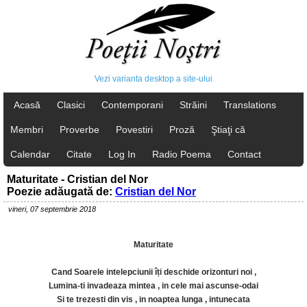
Vezi varianta desktop a site-ului
Acasă
Clasici
Contemporani
Străini
Translations
Membri
Proverbe
Povestiri
Proză
Ştiaţi că
Calendar
Citate
Log In
Radio Poema
Contact
Maturitate - Cristian del Nor
Poezie adăugată de:
Cristian del Nor
vineri, 07 septembrie 2018
Maturitate
Cand Soarele intelepciunii îți deschide orizonturi noi ,
Lumina-ti invadeaza mintea , in cele mai ascunse-odai
Si te trezesti din vis , in noaptea lunga , intunecata