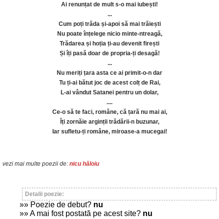
Ai renunțat de mult s-o mai iubești!
...
Cum poți trăda și-apoi să mai trăiești
Nu poate înțelege nicio minte-ntreagă,
Trădarea și hoția ți-au devenit firești
Și îți pasă doar de propria-ți desagă!
...
Nu meriți țara asta ce ai primit-o-n dar
Tu ți-ai bătut joc de acest colț de Rai,
L-ai vândut Satanei pentru un dolar,
....
Ce-o să te faci, române, că țară nu mai ai,
Îți zornăie arginții trădării-n buzunar,
Iar sufletu-ți române, miroase-a mucegai!
vezi mai multe poezii de:
nicu hăloiu
Detalii poezie:
»» Poezie de debut?
nu
»» A mai fost postată pe acest site?
nu