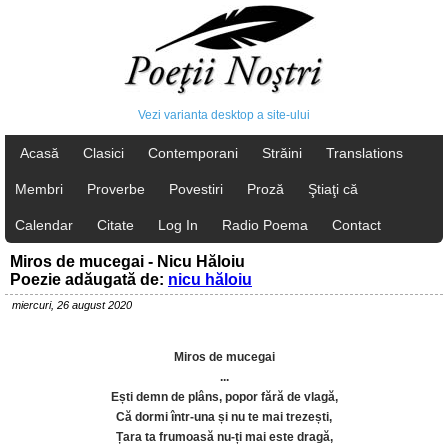
Vezi varianta desktop a site-ului
Acasă
Clasici
Contemporani
Străini
Translations
Membri
Proverbe
Povestiri
Proză
Ştiaţi că
Calendar
Citate
Log In
Radio Poema
Contact
Miros de mucegai - Nicu Hăloiu
Poezie adăugată de:
nicu hăloiu
miercuri, 26 august 2020
Miros de mucegai
...
Ești demn de plâns, popor fără de vlagă,
Că dormi într-una și nu te mai trezești,
Țara ta frumoasă nu-ți mai este dragă,