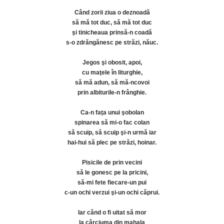
Când zorii ziua o deznoadă
să mă tot duc, să mă tot duc
şi tinicheaua prinsă-n coadă
s-o zdrăngănesc pe străzi, năuc.
Jegos şi obosit, apoi,
cu maţele în liturghie,
să mă adun, să mă-ncovoi
prin albiturile-n frânghie.
Ca-n faţa unui şobolan
spinarea să mi-o fac colan
să scuip, să scuip şi-n urmă iar
hai-hui să plec pe străzi, hoinar.
Pisicile de prin vecini
să le gonesc pe la pricini,
să-mi fete fiecare-un pui
c-un ochi verzui şi-un ochi căprui.
Iar când o fi uitat să mor
la cârciuma din mahala