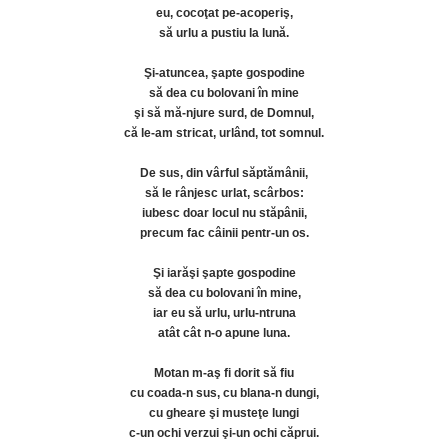
eu, cocoţat pe-acoperiş,
să urlu a pustiu la lună.
Şi-atuncea, şapte gospodine
să dea cu bolovani în mine
şi să mă-njure surd, de Domnul,
că le-am stricat, urlând, tot somnul.
De sus, din vârful săptămânii,
să le rânjesc urlat, scârbos:
iubesc doar locul nu stăpânii,
precum fac câinii pentr-un os.
Şi iarăşi şapte gospodine
să dea cu bolovani în mine,
iar eu să urlu, urlu-ntruna
atât cât n-o apune luna.
Motan m-aş fi dorit să fiu
cu coada-n sus, cu blana-n dungi,
cu gheare şi musteţe lungi
c-un ochi verzui şi-un ochi căprui.