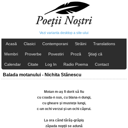
Vezi varianta desktop a site-ului
Acasă
Clasici
Contemporani
Străini
Translations
Membri
Proverbe
Povestiri
Proză
Ştiaţi că
Calendar
Citate
Log In
Radio Poema
Contact
Balada motanului - Nichita Stănescu
Motan m-aş fi dorit să fiu
cu coada-n sus, cu blana-n dungi,
cu gheare şi musteţe lungi,
c-un ochi verzui şi-un ochi căprui.
La ora când târâş-grăpiş
zăpada nopţii se adună