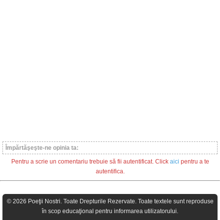
Împărtăşeşte-ne opinia ta:
Pentru a scrie un comentariu trebuie să fii autentificat. Click
aici
pentru a te
autentifica.
© 2026 Poeţii Nostri. Toate Drepturile Rezervate. Toate textele sunt reproduse
în scop educaţional pentru informarea utilizatorului.