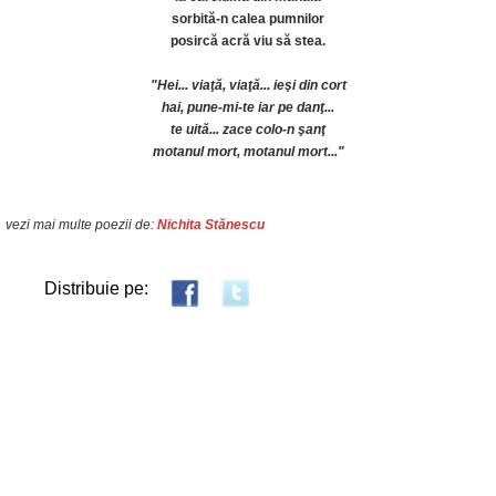
sorbită-n calea pumnilor
posircă acră viu să stea.
"Hei... viaţă, viaţă... ieşi din cort
hai, pune-mi-te iar pe danţ...
te uită... zace colo-n şanţ
motanul mort, motanul mort..."
vezi mai multe poezii de:
Nichita Stănescu
Distribuie pe: