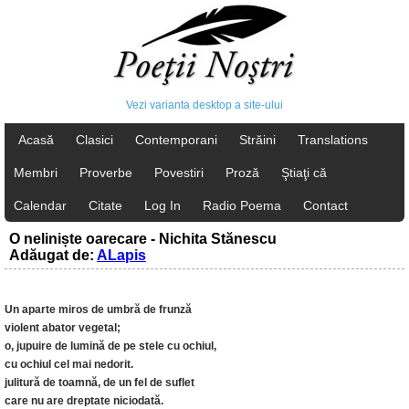
Vezi varianta desktop a site-ului
Acasă
Clasici
Contemporani
Străini
Translations
Membri
Proverbe
Povestiri
Proză
Ştiaţi că
Calendar
Citate
Log In
Radio Poema
Contact
O neliniște oarecare - Nichita Stănescu
Adăugat de:
ALapis
Un aparte miros de umbră de frunză
violent abator vegetal;
o, jupuire de lumină de pe stele cu ochiul,
cu ochiul cel mai nedorit.
julitură de toamnă, de un fel de suflet
care nu are dreptate niciodată.