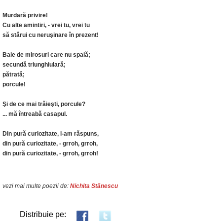
Murdară privire!
Cu alte amintiri, - vrei tu, vrei tu
să stărui cu neruşinare în prezent!
Baie de mirosuri care nu spală;
secundă triunghiulară;
pătrată;
porcule!
Şi de ce mai trăieşti, porcule?
... mă întreabă casapul.
Din pură curiozitate, i-am răspuns,
din pură curiozitate, - grroh, grroh,
din pură curiozitate, - grroh, grroh!
vezi mai multe poezii de:
Nichita Stănescu
Distribuie pe: