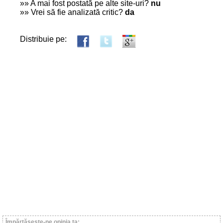
»» A mai fost postată pe alte site-uri?
nu
»» Vrei să fie analizată critic?
da
Distribuie pe:
Împărtăşeşte-ne opinia ta: