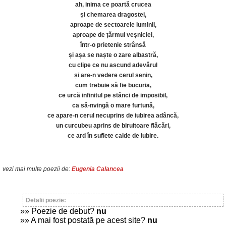
ah, inima ce poartă crucea
și chemarea dragostei,
aproape de sectoarele luminii,
aproape de țărmul veșniciei,
într-o prietenie strânsă
și așa se naște o zare albastră,
cu clipe ce nu ascund adevărul
și are-n vedere cerul senin,
cum trebuie să fie bucuria,
ce urcă infinitul pe stânci de imposibil,
ca să-nvingă o mare furtună,
ce apare-n cerul necuprins de iubirea adâncă,
un curcubeu aprins de biruitoare flăcări,
ce ard în suflete calde de iubire.
vezi mai multe poezii de:
Eugenia Calancea
Detalii poezie:
»» Poezie de debut?
nu
»» A mai fost postată pe acest site?
nu