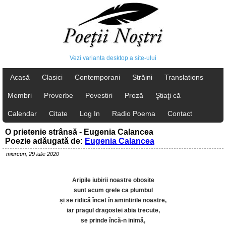
Vezi varianta desktop a site-ului
Acasă
Clasici
Contemporani
Străini
Translations
Membri
Proverbe
Povestiri
Proză
Ştiaţi că
Calendar
Citate
Log In
Radio Poema
Contact
O prietenie strânsă - Eugenia Calancea
Poezie adăugată de:
Eugenia Calancea
miercuri, 29 iulie 2020
Aripile iubirii noastre obosite
sunt acum grele ca plumbul
și se ridică încet în amintirile noastre,
iar pragul dragostei abia trecute,
se prinde încă-n inimă,